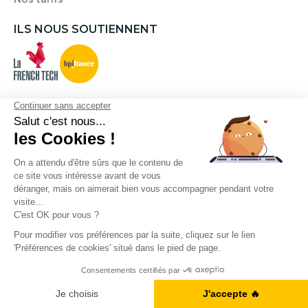
ILS NOUS SOUTIENNENT
NOS ARTICLES
Comment Apprendre l’Anglais Rapidement et Seul ?
Les 16 meilleures applications pour apprendre une
langue
Verbes irréguliers anglais : la liste interactive pour
progresser rapidement
L'Anglais Professionnel : les conseils pour le Maîtriser
Facilement
Tout ce que vous devez savoir pour rédiger un email
en anglais !