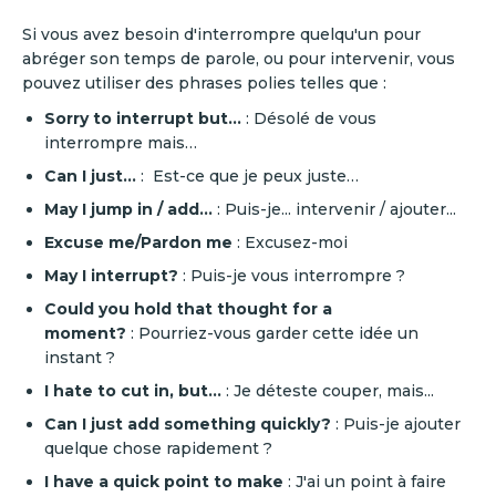
‍Si vous avez besoin d'interrompre quelqu'un pour
abréger son temps de parole, ou pour intervenir, vous
pouvez utiliser des phrases polies telles que :
‍Sorry to interrupt but…
: Désolé de vous
interrompre mais…
Can I just…
: Est-ce que je peux juste…‍
May I jump in / add...
: Puis-je... intervenir / ajouter...
Excuse me/Pardon me
: Excusez-moi
May I interrupt?
: Puis-je vous interrompre ?
Could you hold that thought for a
moment?
: Pourriez-vous garder cette idée un
instant ?
I hate to cut in, but...
: Je déteste couper, mais...
Can I just add something quickly?
: Puis-je ajouter
quelque chose rapidement ?
I have a quick point to make
: J'ai un point à faire