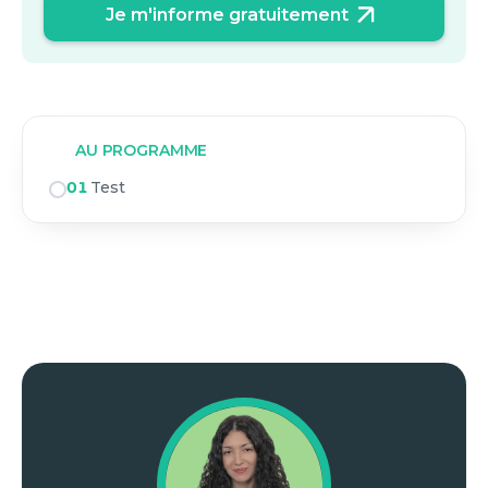
Je m'informe gratuitement
AU PROGRAMME
01
Test