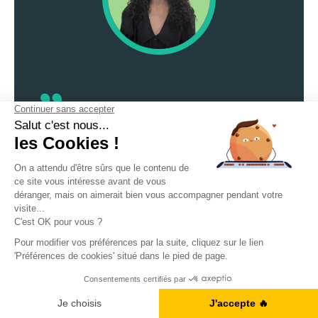
À propos de l'auteur
Fan de voyage, Dahlia a vécu dans différents
pays tels que l’Italie, le Portugal et la France.
C’est par cette ouverture au monde qu’elle a
découvert une réelle passion pour les langues
et l’apprentissage de l’anglais !
Dahlia Belkissene
Obtenez votre Ebook gratuit
Je télécharge l'ebook