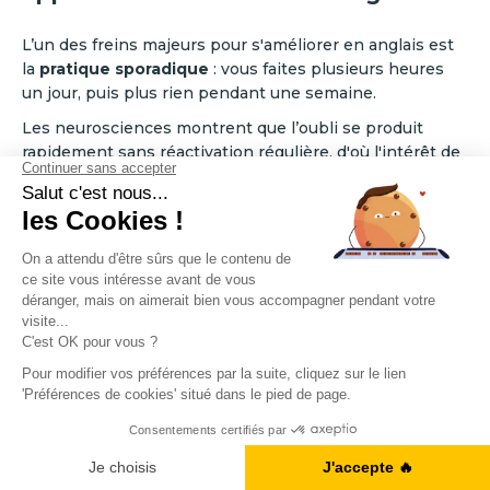
L’un des freins majeurs pour s'améliorer en anglais est
la
pratique sporadique
: vous faites plusieurs heures
un jour, puis plus rien pendant une semaine.
Les neurosciences montrent que l’oubli se produit
rapidement sans réactivation régulière, d'où l'intérêt de
faire des exercices réguliers.
💡
Conseil
: Mieux vaut 15 minutes par jour que 2h une
fois par semaine.
Comment apprendre l’anglais seul ?
A1, B2, C1... Vous en êtes où ?
Pour apprendre l'anglais seul, misez sur des
méthodes
autodidactes
et des ressources en ligne :
utiliser des
Je fais le test
livres
, écouter de l'audio authentique et surtout
pratiquer seul
de manière régulière.