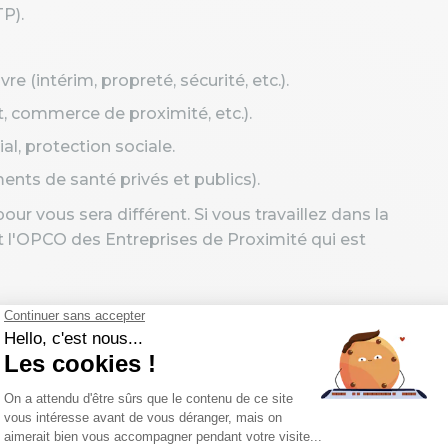
P).
e (intérim, propreté, sécurité, etc.).
t, commerce de proximité, etc.).
al, protection sociale.
ents de santé privés et publics).
ur vous sera différent. Si vous travaillez dans la
t l'OPCO des Entreprises de Proximité qui est
 ?
e, vous pouvez suivre ces étapes :
de votre entreprise dépend généralement de la
uver sur votre bulletin de paie, dans votre contrat