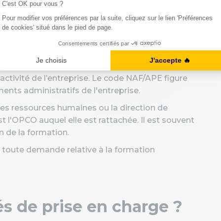
ces humaines de votre entreprise.
 ou sur
opco.fr
, qui propose un annuaire des
echerche du
Code NAF/APE
, qui permet de trouver
ctivité de l’entreprise. Le code NAF/APE figure
ents administratifs de l'entreprise.
des ressources humaines ou la direction de
t l'OPCO auquel elle est rattachée. Il est souvent
n de la formation.
 toute demande relative à la formation
és de prise en charge ?