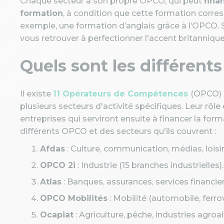
Chaque secteur a son propre OPCO, qui peut
fina
formation
, à condition que cette formation corresp
exemple, une formation d’anglais grâce à l’OPCO. Si
vous retrouver à perfectionner l'accent britanniqu
Quels sont les différent
Il existe
11 Opérateurs de Compétences
(OPCO) e
plusieurs secteurs d'activité spécifiques. Leur rôle
entreprises qui serviront ensuite à financer la for
différents OPCO et des secteurs qu'ils couvrent :
Afdas
: Culture, communication, médias, loisir
OPCO 2i
: Industrie (15 branches industrielles).
Atlas
: Banques, assurances, services financier
OPCO Mobilités
: Mobilité (automobile, ferrovi
Ocapiat
: Agriculture, pêche, industries agroa