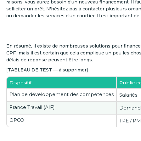
raisons, vous aurez besoin d'un nouveau financement. Il fa
solliciter un prêt. N'hésitez pas à contacter plusieurs orga
ou demander les services d'un courtier. Il est important de
En résumé, il existe de nombreuses solutions pour finance
CPF...mais il est certain que cela complique un peu les ch
délais de réponse peuvent être longs.
[TABLEAU DE TEST — à supprimer]
Dispositif
Public c
Plan de développement des compétences
Salariés
France Travail (AIF)
Demande
OPCO
TPE / P