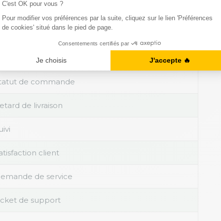
éclamation
roblème
etour
tatut de commande
etard de livraison
uivi
atisfaction client
emande de service
icket de support