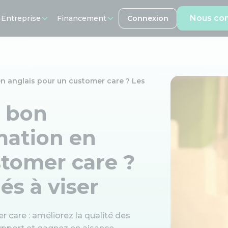
Nous con
 Entreprise
Financement
Connexion
 anglais pour un customer care ? Les
e bon
ation en
stomer care ?
és à viser
care : améliorez la qualité des