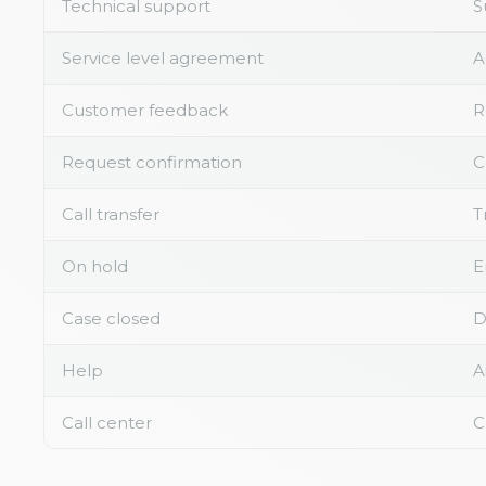
Technical support
S
Service level agreement
A
Customer feedback
R
Request confirmation
C
Call transfer
T
On hold
E
Case closed
D
Help
A
Call center
C