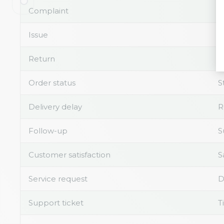
Complaint
R
Issue
P
Return
R
Order status
S
Delivery delay
R
Follow-up
S
Customer satisfaction
S
Service request
D
Support ticket
T