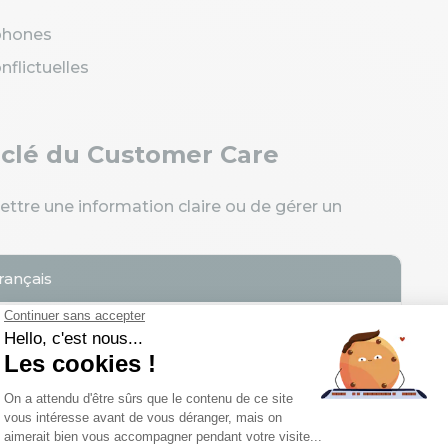
ophones
nflictuelles
s clé du Customer Care
ttre une information claire ou de gérer un
rançais
emande client
éunion
upport client