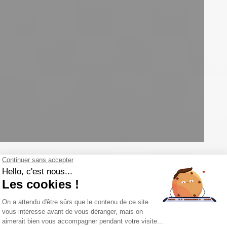
érifier que vous maîtrisez ces compétences A1 ?