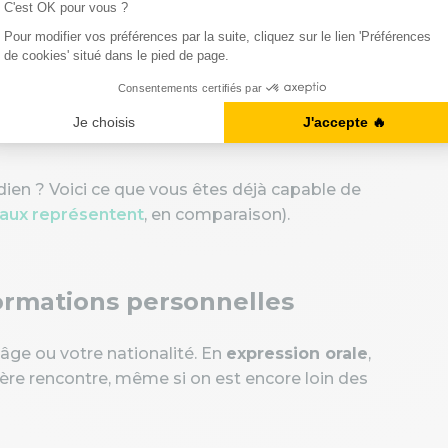
iveau A1 en anglais
vous communiquez avec des mots très simples,
stes ! Bref, vous vous débrouillez avec les
dien ? Voici ce que vous êtes déjà capable de
eaux représentent
, en comparaison).
ormations personnelles
âge ou votre nationalité. En
expression orale
,
mière rencontre, même si on est encore loin des