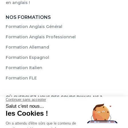
en anglais !
NOS FORMATIONS
Formation Anglais Général
Formation Anglais Professionnel
Formation Allemand
Formation Espagnol
Formation Italien
Formation FLE
OÙ CHERCHEZ-VOUS DES COURS D'ANGLAIS ?
Paris
Marseille
Lille
Strasbourg
Bordeaux
Grenoble
Angers
Narbonne
Rouen
Aix-en-Provence
Montpellier
Lyon
Toulouse
Nice
Rennes
Nantes
Brignais
Reims
Clamart