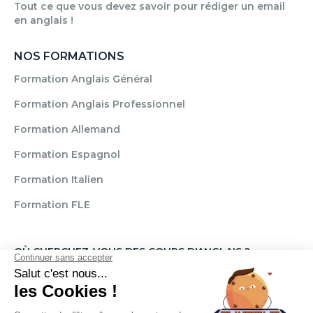
Tout ce que vous devez savoir pour rédiger un email
en anglais !
NOS FORMATIONS
Formation Anglais Général
Formation Anglais Professionnel
Formation Allemand
Formation Espagnol
Formation Italien
Formation FLE
OÙ CHERCHEZ-VOUS DES COURS D'ANGLAIS ?
Paris
Marseille
Lille
Strasbourg
Bordeaux
Grenoble
Angers
Narbonne
Rouen
Aix-en-Provence
Montpellier
Lyon