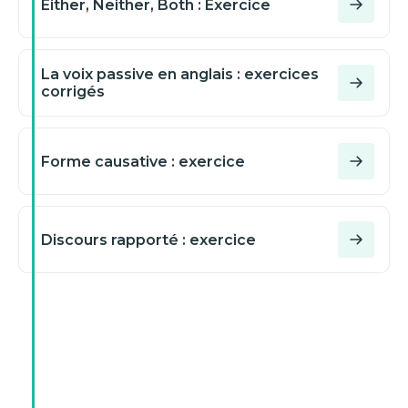
Either, Neither, Both : Exercice
near
Valider mes réponses
since
La voix passive en anglais : exercices
corrigés
circa
by
Forme causative : exercice
Valider mes réponses
Discours rapporté : exercice