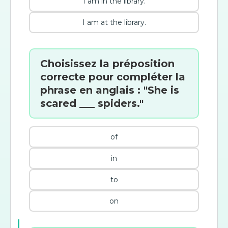
I am in the library.
I am at the library.
Choisissez la préposition
correcte pour compléter la
phrase en anglais : "She is
scared ___ spiders."
of
in
to
on