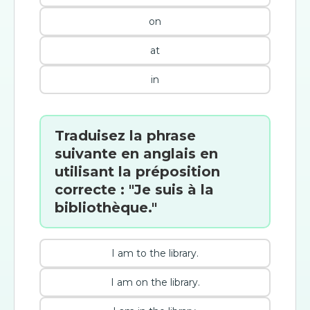
on
at
in
Traduisez la phrase
suivante en anglais en
utilisant la préposition
correcte : "Je suis à la
bibliothèque."
I am to the library.
I am on the library.