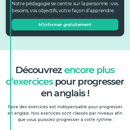
me ___ the station
Notre pédagogie se centre sur la personne : vos
except
besoins, vos objectifs, votre façon d’apprendre.
entrance. »
Cette phrase utilise-t-elle
despite
M’informer gratuitement
correctement les
in
prépositions ? — “She is
married with a doctor.”
on
Complétez (registre
administratif) : « ___
at
company policy, expenses
Vrai
Découvrez
encore plus
into
must be submitted within
Faux
10 days. »
d’exercices
pour progresser
Choisissez la bonne
en anglais !
via
préposition (verbe +
préposition) : « She applied
Faire des exercices est indispensable pour progresser
per
Cette phrase utilise-t-elle
___ the scholarship. »
en anglais. Nos exercices sont classés par niveaux afin
correctement les
by
que vous puissiez progresser à votre rythme.
prépositions ? — “I’m