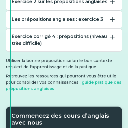
Exercice 2 sur les prépositions anglaises
Les prépositions anglaises : exercice 3
Complétez (temps) : « The
Exercice corrigé 4 : prépositions (niveau
kickoff is ___ Monday
très difficile)
morning. »
Cette phrase utilise-t-elle
correctement les
Utiliser la bonne préposition selon le bon contexte
prépositions ? — “We
at
requiert de l'apprentissage et de la pratique.
arrived to the hotel late at
Complétez (sens : « sauf
Retrouvez les ressources qui pourront vous être utile
on
night.”
imprévus ») : « ___
pour consolider vos connaissances :
guide pratique des
unforeseen issues, the
prépositions anglaises
by
merger will proceed. »
Vrai
in
Faux
without
Commencez des cours d’anglais
avec nous
Complétez (lieu) : « Meet
barring