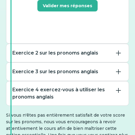
Valider mes réponses
Exercice 2 sur les pronoms anglais
Exercice 3 sur les pronoms anglais
Between you and ___, the
Exercice 4 exercez-vous à utiliser les
figures don’t add up.
pronoms anglais
She speaks French better
than ___ do.
I
Si vous n'êtes pas entièrement satisfait de votre score
sur les pronoms, nous vous encourageons à revoir
me
To ___ should I address the
attentivement le cours afin de bien maîtriser cette
myself