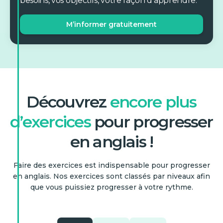
besoins, vos objectifs, votre façon d’apprendre.
hisself
them
M’informer gratuitement
himself
He prides ___ on being
one’s another
independent.
him
his
I can’t stand these shoes;
his
I’d like the black ___
Découvrez
encore plus
instead.
him
The manager to ___ you
d’exercices
pour progresser
himself
sent the email is on leave.
those
en anglais !
hisself
them
which
Faire des exercices est indispensable pour progresser
en anglais. Nos exercices sont classés par niveaux afin
one
whom
I don’t like these photos.
que vous puissiez progresser à votre rythme.
Show me the ___ you took
ones
who
in Rome.
that