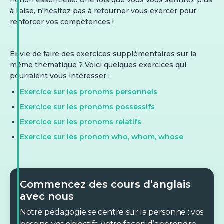
complaint?
notion essentielle. Une fois que vous vous sentirez plus
myself
à l'aise, n'hésitez pas à retourner vous exercer pour
I
renforcer vos compétences !
mine
that
me
Envie de faire des exercices supplémentaires sur la
whom
mine
This seat is ___.
même thématique ? Voici quelques exercices qui
pourraient vous intéresser :
who
Exercice sur les pronoms personnels
The mentor to ___ you
which
my
Exercice sur les pronoms possessifs
were introduced offered
mine
great feedback.
Exercice sur les pronoms relatifs
After the match, the two
Exercice sur les pronom who, whom, whose
myself
captains congratulated ___
who
me
and exchanged shirts.
which
Commencez des cours d’anglais
avec nous
themselves
whom
He cut ___ while shaving.
Notre pédagogie se centre sur la personne : vos
each other
that