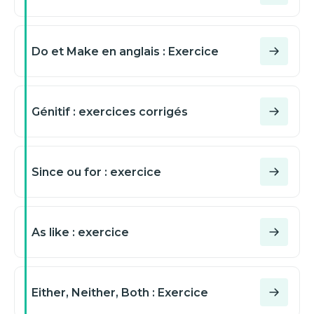
your
whom
yours
Do et Make en anglais : Exercice
Valider mes réponses
you
Génitif : exercices corrigés
Valider mes réponses
Since ou for : exercice
As like : exercice
Either, Neither, Both : Exercice