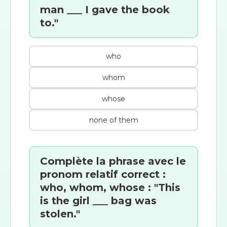
man ___ I gave the book
to."
who
whom
whose
none of them
Complète la phrase avec le
pronom relatif correct :
who, whom, whose : "This
is the girl ___ bag was
stolen."