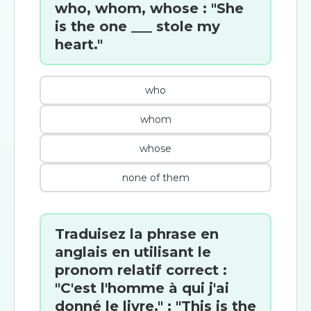
who, whom, whose : "She
is the one ___ stole my
heart."
who
whom
whose
none of them
Traduisez la phrase en
anglais en utilisant le
pronom relatif correct :
"C'est l'homme à qui j'ai
donné le livre." : "This is the