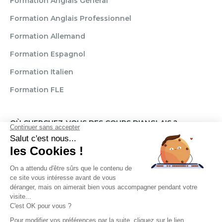
Formation Anglais Général
Formation Anglais Professionnel
Formation Allemand
Formation Espagnol
Formation Italien
Formation FLE
OÙ CHERCHEZ-VOUS DES COURS D'ANGLAIS ?
Paris
Marseille
Lille
Strasbourg
Bordeaux
Grenoble
Angers
Narbonne
Rouen
Aix-en-Provence
Montpellier
Lyon
Toulouse
Nice
Rennes
Nantes
Brignais
Reims
Clamart
Brest