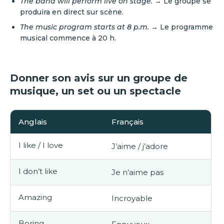
The band will perform live on stage.
→ Le groupe se
produira en direct sur scène.
The music program starts at 8 p.m.
→ Le programme
musical commence à 20 h.
Donner son avis sur un groupe de
musique, un set ou un spectacle
Anglais
Français
I like / I love
J’aime / j’adore
I don’t like
Je n’aime pas
Amazing
Incroyable
Boring