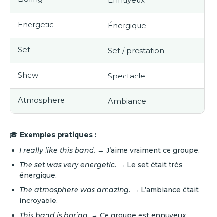
Ennuyeux
Energetic
Énergique
Set
Set / prestation
Show
Spectacle
Atmosphere
Ambiance
🎓
Exemples pratiques :
I really like this band.
→ J’aime vraiment ce groupe.
The set was very energetic.
→ Le set était très
énergique.
The atmosphere was amazing.
→ L’ambiance était
incroyable.
This band is boring. →
Ce groupe est ennuyeux.