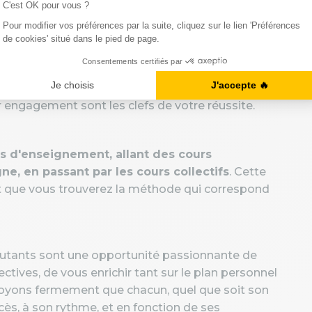
rmation taillée sur mesure pour vous.
 pour débutants se trouve un enseignement de
. Nos f
ormateurs, des anglophones certifiés
,
 dévouement à chaque étape de votre
 engagement sont les clefs de votre réussite.
s d'enseignement, allant des cours
ne, en passant par les cours collectifs
. Cette
it que vous trouverez la méthode qui correspond
ébutants sont une opportunité passionnante de
ives, de vous enrichir tant sur le plan personnel
royons fermement que chacun, quel que soit son
cès, à son rythme, et en fonction de ses