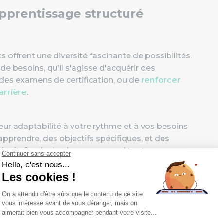
Apprentissage structuré
 offrent une diversité fascinante de possibilités.
e besoins, qu'il s'agisse d'acquérir des
des examens de certification, ou de
renforcer
arrière
.
leur adaptabilité à votre rythme et à vos besoins
pprendre, des objectifs spécifiques, et des
ode du Cercle des Langues prend tout son sens.
ation poussée, vous permettant de
itement à vos aspirations
. Que votre désir soit
men ou de perfectionner votre communication