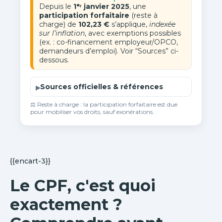
Depuis le
1ᵉʳ janvier 2025
, une
participation forfaitaire
(reste à
charge) de
102,23 €
s’applique,
indexée
sur l’inflation
, avec exemptions possibles
(ex. : co-financement employeur/OPCO,
demandeurs d’emploi). Voir “Sources” ci-
dessous.
Sources officielles & références
⚖️ Reste à charge : la participation forfaitaire est due
pour mobiliser vos droits, sauf exonérations.
{{encart-3}}
Le CPF, c'est quoi
exactement ?