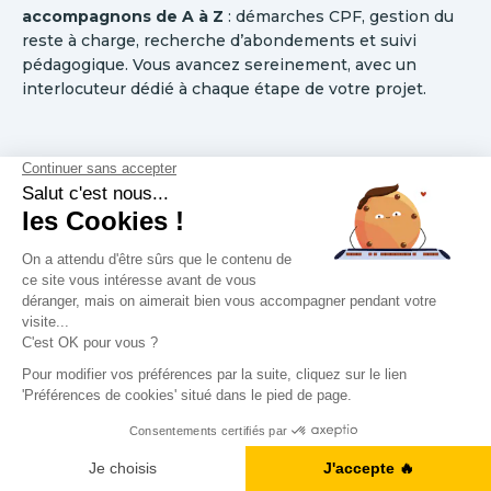
accompagnons de A à Z
: démarches CPF, gestion du
reste à charge, recherche d’abondements et suivi
pédagogique. Vous avancez sereinement, avec un
interlocuteur dédié à chaque étape de votre projet.
Conclusion : Le CPF, un
levier simple pour
progresser en langues
Le CPF, c'est
votre
droit. Ces euros ont été cumulés
grâce à votre travail, ils vous appartiennent, et ils sont là
pour vous aider à développer vos compétences et
booster votre carrière. Ne les laissez pas dormir !
A1, B2, C1... Vous en êtes où ?
Je fais le test