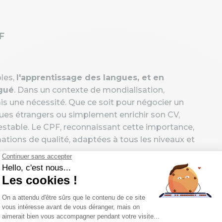
F
bles,
l'apprentissage des langues, et en
ngué
. Dans un contexte de mondialisation,
ais une nécessité. Que ce soit pour négocier un
ègues étrangers ou simplement enrichir son CV,
testable. Le CPF, reconnaissant cette importance,
ations de qualité, adaptées à tous les niveaux et
, est une initiative gouvernementale en France
t à chaque travailleur de cumuler des droits à la
 (salarié, indépendant, demandeur d'emploi). Ces