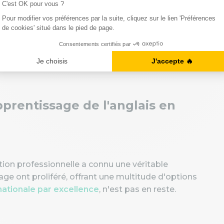
tion. La particularité du CPF ? Il permet
re coût
, dans divers domaines, et notamment en
ne place prépondérante.
d'anglais est éligible au CPF !
apprentissage de l'anglais en
tion professionnelle a connu une véritable
age ont proliféré, offrant une multitude d'options
rnationale par excellence
, n'est pas en reste.