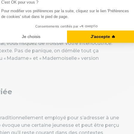
n anglais, ça peut parfois être compliqué : ça
, vous risquez de froisser votre interlocutrice.
texte. Pas de panique, on démêle tout ça
u « Madame » et « Mademoiselle » version
iée
e traditionnellement employé pour s’adresser à une
voque une certaine jeunesse et peut être perçu
ien qu’il reste courant dans des contextes