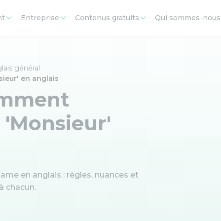
nt
Entreprise
Contenus gratuits
Qui sommes-nous
lais général
ieur' en anglais
comment
t 'Monsieur'
me en anglais : règles, nuances et
 à chacun.