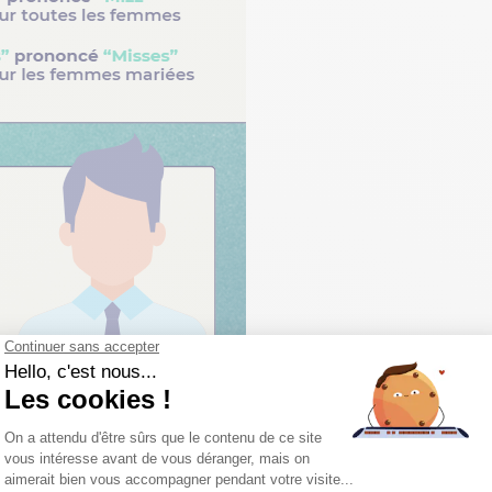
n anglais : Mrs ou miss,