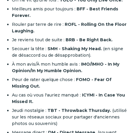
On ne vit qu'une fois :
YOLO - You Only Live Once.
Meilleurs amis pour toujours :
BFF - Best Friends
Forever.
Rouler par terre de rire :
ROFL - Rolling On the Floor
Laughing.
Je reviens tout de suite :
BRB - Be Right Back.
Secouer la tête :
SMH - Shaking My Head.
(en signe
de désaccord ou de désapprobation).
À mon avis/À mon humble avis :
IMO/IMHO - In My
Opinion/In My Humble Opinion.
Peur de rater quelque chose :
FOMO - Fear Of
Missing Out.
Au cas où vous l'auriez manqué :
ICYMI - In Case You
Missed It.
Jeudi nostalgie :
TBT - Throwback Thursday.
(utilisé
sur les réseaux sociaux pour partager d'anciennes
photos ou souvenirs)
Message direct :
DM - Direct Message.
(souvent