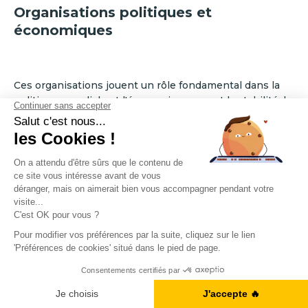
Organisations politiques et
économiques
Ces organisations jouent un rôle fondamental dans la
politique mondiale et l'économie, assurant la stabilité, la
coopération et la croissance.
Voici une liste d'organisations politiques et
économiques majeures et leur abréviation anglaise
respective :
Nations Unies :
UN (United Nations)
Organisation Mondiale du Commerce :
WTO (World
Trade Organization)
A1, B2, C1... Vous en êtes où ?
Banque mondiale :
WB (World Bank)
Je fais le test
Fonds monétaire international :
IMF (International
Monetary Fund)