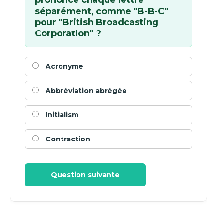
prononce chaque lettre
séparément, comme "B-B-C"
pour "British Broadcasting
Corporation" ?
Acronyme
Abbréviation abrégée
Initialism
Contraction
Question suivante