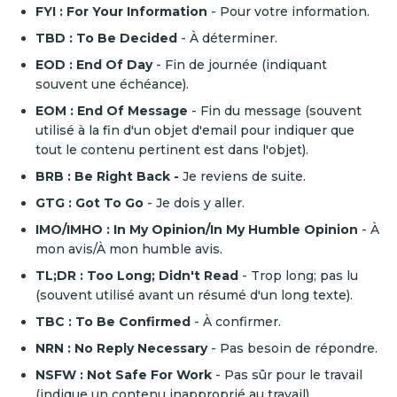
FYI : For Your Information
- Pour votre information.
TBD : To Be Decided
- À déterminer.
EOD : End Of Day
- Fin de journée (indiquant
souvent une échéance).
EOM : End Of Message
- Fin du message (souvent
utilisé à la fin d'un objet d'email pour indiquer que
tout le contenu pertinent est dans l'objet).
BRB : Be Right Back -
Je reviens de suite.
GTG : Got To Go
- Je dois y aller.
IMO/IMHO : In My Opinion/In My Humble Opinion
- À
mon avis/À mon humble avis.
TL;DR : Too Long; Didn't Read
- Trop long; pas lu
(souvent utilisé avant un résumé d'un long texte).
TBC : To Be Confirmed
- À confirmer.
NRN : No Reply Necessary
- Pas besoin de répondre.
NSFW : Not Safe For Work
- Pas sûr pour le travail
(indique un contenu inapproprié au travail).