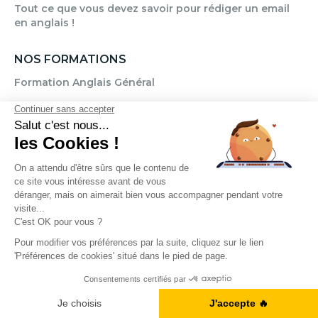
Tout ce que vous devez savoir pour rédiger un email
en anglais !
NOS FORMATIONS
Formation Anglais Général
Formation Anglais Professionnel
Formation Allemand
Formation Espagnol
Formation Italien
Formation FLE
OÙ CHERCHEZ-VOUS DES COURS D'ANGLAIS ?
A1, B2, C1... Vous en êtes où ?
Paris
Marseille
Lille
Strasbourg
Bordeaux
Grenoble
Angers
Je fais le test
Narbonne
Rouen
Aix-en-Provence
Montpellier
Lyon