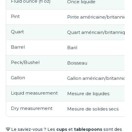
Fluid ounce (fl oz)
Once liquide
Pint
Pinte américaine/britanniqu
Quart
Quart américain/britannique
Barrel
Baril
Peck/Bushel
Boisseau
Gallon
Gallon américain/britannique
Liquid measurement
Mesure de liquides
Dry measurement
Mesure de solides secs
💡
Le saviez-vous ? Les
cups
et
tablespoons
sont des