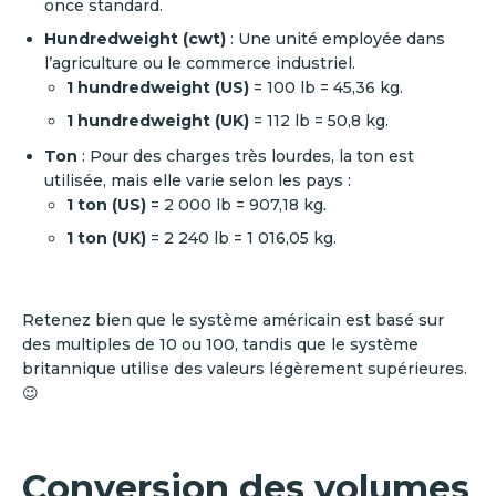
once standard.
Hundredweight (cwt)
: Une unité employée dans
l’agriculture ou le commerce industriel.
1 hundredweight (US)
= 100 lb = 45,36 kg.
1 hundredweight (UK)
= 112 lb = 50,8 kg.
Ton
: Pour des charges très lourdes, la ton est
utilisée, mais elle varie selon les pays :
1 ton (US)
= 2 000 lb = 907,18 kg.
1 ton (UK)
= 2 240 lb = 1 016,05 kg.
Retenez bien que le système américain est basé sur
des multiples de 10 ou 100, tandis que le système
britannique utilise des valeurs légèrement supérieures.
😉
Conversion des volumes