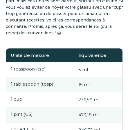
part, mais ces unités sont partout, surtout en cuisine. Si
vous voulez éviter de noyer votre gâteau avec une "cup"
trop généreuse ou de passer pour un amateur en
discutant recettes, voici les correspondances à
connaître. Promis, après ça, vous serez le roi (ou la
reine) des conversions ! 😋
Unité de mesure
Équivalence
1 teaspoon (tsp)
5 ml
1 tablespoon (tbsp)
15 ml
1 cup
236,59 ml
1 pint (US)
473,18 ml
1 quart (US)
946,35 ml