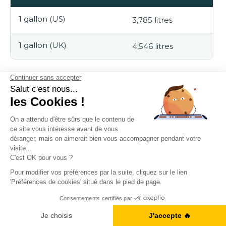
1 gallon (US)
3,785 litres
1 gallon (UK)
4,546 litres
Le gallon britannique est, lui aussi,
20 % plus grand
que
son équivalent américain. Cette différence peut être
critique dans des contextes où les volumes de liquides
sont importants, comme les carburants ou les
approvisionnements en eau.
💡 Le saviez-vous ?
Dans les stations-service aux
États-Unis, le carburant est vendu en gallons, tandis
qu’en Europe, il est vendu en litres.
Obtenez votre Ebook gratuit
Je télécharge l'ebook
Quart et cup : des écarts proportionnels