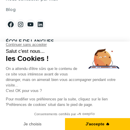
Blog
ÉCOLE DE LANGUES
Qui sommes-nous ?
FINANCEMENT
Formation Anglais CPF
Nos tarifs
ILS NOUS SOUTIENNENT
A1, B2, C1... Vous en êtes où ?
Je fais le test