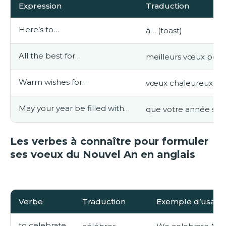
Expression
Traduction
Here’s to…
à… (toast)
All the best for…
meilleurs vœux pou
Warm wishes for…
vœux chaleureux
May your year be filled with…
que votre année soi
Les verbes à connaître pour formuler
ses voeux du Nouvel An en anglais
Verbe
Traduction
Exemple d’usage 
to celebrate