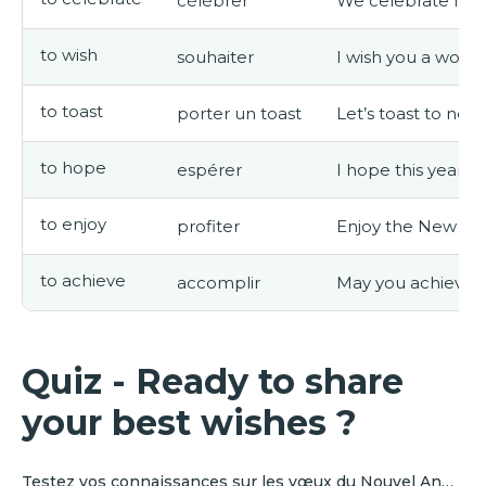
célébrer
We celebrate New 
to wish
souhaiter
I wish you a wond
to toast
porter un toast
Let’s toast to ne
to hope
espérer
I hope this year b
to enjoy
profiter
Enjoy the New Yea
to achieve
accomplir
May you achieve al
Quiz - Ready to share
your best wishes ?
Testez vos connaissances sur les vœux du Nouvel An…