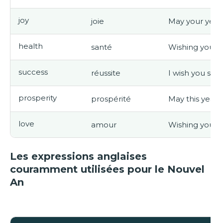
joy
joie
May your year 
health
santé
Wishing you go
success
réussite
I wish you succ
prosperity
prospérité
May this year 
love
amour
Wishing you l
Les expressions anglaises
couramment utilisées pour le Nouvel
An