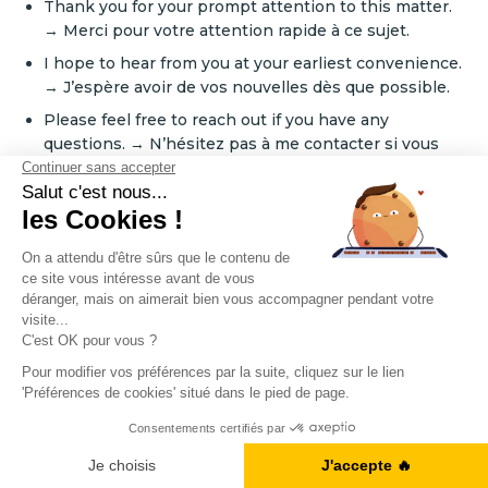
Thank you for your prompt attention to this matter.
→ Merci pour votre attention rapide à ce sujet.
I hope to hear from you at your earliest convenience.
→ J’espère avoir de vos nouvelles dès que possible.
Please feel free to reach out if you have any
questions. → N’hésitez pas à me contacter si vous
avez des questions.
I remain available for any further information you
may require. → Je reste à votre disposition pour
toute information complémentaire.
Looking forward to your reply. → Dans l’attente de
votre réponse.
I trust this meets your requirements and look
forward to your confirmation. → J’espère que cela
répond à vos besoins et attends votre confirmation.
Ne manquez rien !
I would greatly appreciate a response at your earliest
convenience. → J’apprécierais grandement une
Je m'inscris à la newsletter
réponse dès que possible.