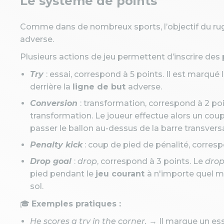
Le système de points
Comme dans de nombreux sports, l’objectif du rug
adverse.
Plusieurs actions de jeu permettent d’inscrire des p
Try
: essai, correspond à 5 points. Il est marqué 
derrière la
ligne de but
adverse.
Conversion
: transformation, correspond à 2 poi
transformation. Le joueur effectue alors un coup
passer le ballon au-dessus de la barre transversa
Penalty kick
: coup de pied de pénalité, corresp
Drop goal
:
drop
, correspond à 3 points. Le
drop
pied pendant le
jeu courant
à n'importe quel m
sol.
🎓
Exemples pratiques :
He scores a try in the corner.
→ Il marque un essa