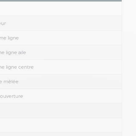
eur
me ligne
e ligne aile
me ligne centre
e mêlée
'ouverture