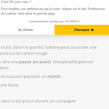
s règles de base est indispensable. Elles
tifier les fautes, et de comprendre pourquoi
faute. Selon la gravité, l’arbitre peut accorder une
jaune ou un carton rouge.
-à-dire une
passe en avant
. Une pénalité permet
llon.
drez souvent pendant un
match
:
 une faute.
e celui-ci est placé devant un coéquipier