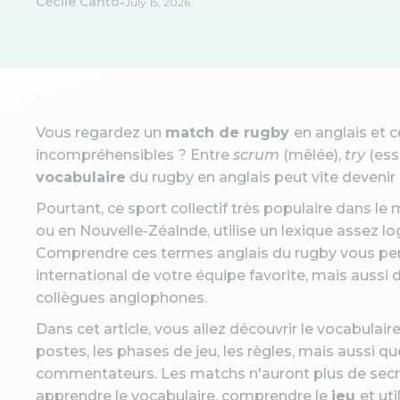
-
Cécile Canto
July 15, 2026
Vous regardez un
match de rugby
en anglais et
incompréhensibles ? Entre
scrum
(mêlée),
try
(ess
vocabulaire
du rugby en anglais peut vite devenir
Pourtant, ce sport collectif très populaire dans
ou en Nouvelle-Zéalnde, utilise un lexique assez lo
Comprendre ces termes anglais du rugby vous pe
international de votre équipe favorite, mais aussi
collègues anglophones.
Dans cet article, vous allez découvrir le vocabulair
postes, les phases de jeu, les règles, mais aussi q
commentateurs. Les matchs n'auront plus de secret 
apprendre le vocabulaire, comprendre le
jeu
et ut