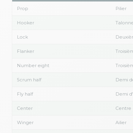
Prop
Pilier
Hooker
Talonn
Lock
Deuxiè
Flanker
Troisièm
Number eight
Troisiè
Scrum half
Demi d
Fly half
Demi d
Center
Centre
Winger
Ailier