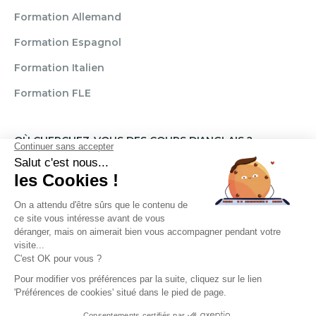
Formation Allemand
Formation Espagnol
Formation Italien
Formation FLE
OÙ CHERCHEZ-VOUS DES COURS D'ANGLAIS ?
Paris
Marseille
Lille
Strasbourg
Bordeaux
Grenoble
Angers
Narbonne
Rouen
Aix-en-Provence
Montpellier
Lyon
Toulouse
Nice
Rennes
Nantes
Brignais
Reims
Clamart
Brest
Règlement
Mentions légales
CGU / CGV
Politique de confidentialité
Transparence Témoignages