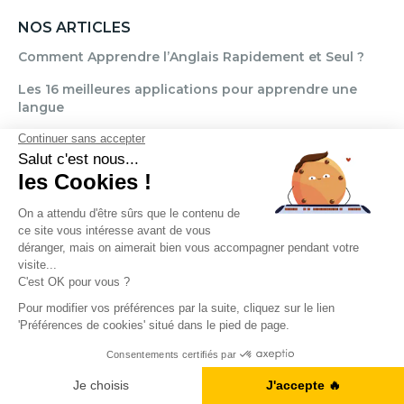
NOS ARTICLES
Comment Apprendre l’Anglais Rapidement et Seul ?
Les 16 meilleures applications pour apprendre une
langue
Verbes irréguliers anglais : la liste interactive pour
progresser rapidement
L'Anglais Professionnel : les conseils pour le Maîtriser
Facilement
Tout ce que vous devez savoir pour rédiger un email
en anglais !
NOS FORMATIONS
Formation Anglais Général
A1, B2, C1... Vous en êtes où ?
Formation Anglais Professionnel
Je fais le test
Formation Allemand