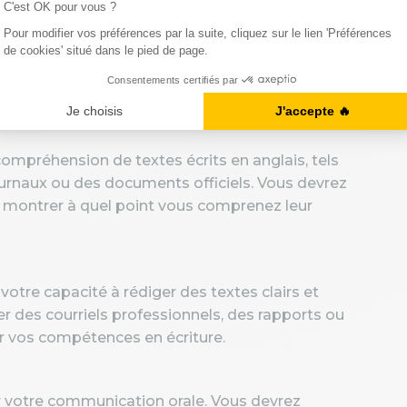
tre capacité à comprendre l'anglais parlé dans
es réunions, les présentations ou les entretiens
ents et devrez répondre à des questions pour
t.
mpréhension de textes écrits en anglais, tels
journaux ou des documents officiels. Vous devrez
r montrer à quel point vous comprenez leur
otre capacité à rédiger des textes clairs et
r des courriels professionnels, des rapports ou
r vos compétences en écriture.
 votre communication orale. Vous devrez