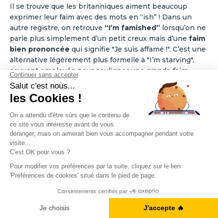
Il se trouve que les britanniques aiment beaucoup
exprimer leur faim avec des mots en “ish” ! Dans un
autre registre, on retrouve
“I’m famished”
lorsqu’on ne
parle plus simplement d’un petit creux mais d’une
faim
bien prononcée
qui signifie "Je suis affamé !". C’est une
alternative légèrement plus formelle à "I’m starving",
souvent employée pour souligner une grande faim
après une longue journée ou un effort physique.
Si l’on souhaite insister encore davantage, on peut dire
"I’m absolutely famished", qui traduit une faim extrême,
tout en restant une expression élégante et
typiquement britannique. Enfin, dans un registre plus
familier, vous entendrez parfois "Famished to bits", qui
signifie "Affamé à l’extrême", une manière emphatique
et décontractée de décrire une faim insoutenable.
Obtenez votre Ebook gratuit
Je télécharge l'ebook
🎓 Exemples pratiques :