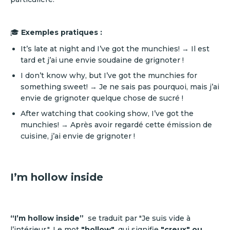
🎓
Exemples pratiques :
It’s late at night and I’ve got the munchies! → Il est
tard et j’ai une envie soudaine de grignoter !
I don’t know why, but I’ve got the munchies for
something sweet! → Je ne sais pas pourquoi, mais j’ai
envie de grignoter quelque chose de sucré !
After watching that cooking show, I’ve got the
munchies! → Après avoir regardé cette émission de
cuisine, j’ai envie de grignoter !
I’m hollow inside
“I’m hollow inside”
se traduit par "Je suis vide à
l’intérieur.". Le mot
"hollow"
, qui signifie
"creux" ou