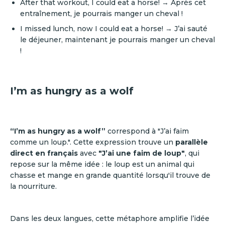
After that workout, I could eat a horse! → Après cet
entraînement, je pourrais manger un cheval !
I missed lunch, now I could eat a horse! → J’ai sauté
le déjeuner, maintenant je pourrais manger un cheval
!
I’m as hungry as a wolf
“I’m as hungry as a wolf”
correspond à "J’ai faim
comme un loup.". Cette expression trouve un
parallèle
direct en français
avec
"J’ai une faim de loup"
, qui
repose sur la même idée : le loup est un animal qui
chasse et mange en grande quantité lorsqu'il trouve de
la nourriture.
Dans les deux langues, cette métaphore amplifie l’idée