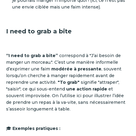
je pourrais manger n’importe quoi ! (ici, ce n’est pas
une envie ciblée mais une faim intense).
I need to grab a bite
“I need to grab a bite”
correspond à "J’ai besoin de
manger un morceau.". C’est une manière informelle
d’exprimer une faim
modérée à pressante
, souvent
lorsqu’on cherche à manger rapidement avant de
reprendre une activité.
"To grab"
signifie "attraper",
"saisir", ce qui sous-entend
une action rapide
et
souvent improvisée. On l’utilise ici pour illustrer l’idée
de prendre un repas à la va-vite, sans nécessairement
s’asseoir longuement à table.
🎓
Exemples pratiques :