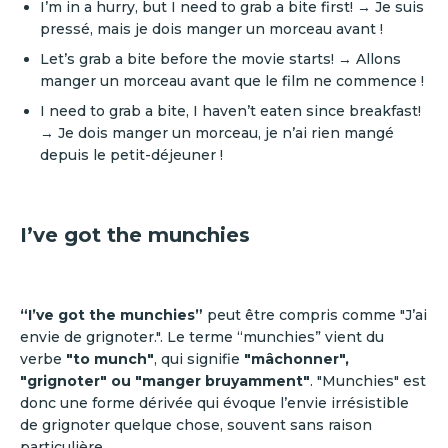
I’m in a hurry, but I need to grab a bite first! → Je suis
pressé, mais je dois manger un morceau avant !
Let’s grab a bite before the movie starts! → Allons
manger un morceau avant que le film ne commence !
I need to grab a bite, I haven’t eaten since breakfast!
→ Je dois manger un morceau, je n’ai rien mangé
depuis le petit-déjeuner !
I’ve got the munchies
“I’ve got the munchies”
peut être compris comme "J’ai
envie de grignoter.". Le terme “munchies” vient du
verbe
"to munch"
, qui signifie
"mâchonner",
"grignoter" ou "manger bruyamment"
. "Munchies" est
donc une forme dérivée qui évoque l’envie irrésistible
de grignoter quelque chose, souvent sans raison
particulière.