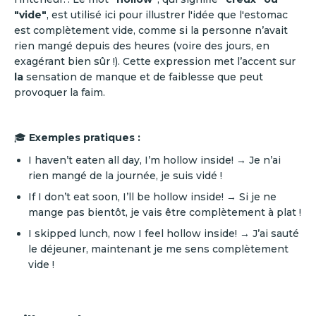
"vide"
, est utilisé ici pour illustrer l'idée que l'estomac
est complètement vide, comme si la personne n’avait
rien mangé depuis des heures (voire des jours, en
exagérant bien sûr !). Cette expression met l’accent sur
la
sensation de manque et de faiblesse que peut
provoquer la faim.
🎓
Exemples pratiques :
I haven’t eaten all day, I’m hollow inside! → Je n’ai
rien mangé de la journée, je suis vidé !
If I don’t eat soon, I’ll be hollow inside! → Si je ne
mange pas bientôt, je vais être complètement à plat !
I skipped lunch, now I feel hollow inside! → J’ai sauté
le déjeuner, maintenant je me sens complètement
vide !