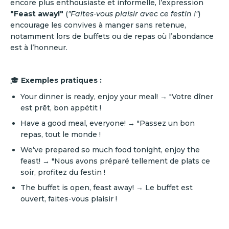
encore plus enthousiaste et informelle, l’expression
"Feast away!"
(
"Faites-vous plaisir avec ce festin !"
)
encourage les convives à manger sans retenue,
notamment lors de buffets ou de repas où l’abondance
est à l’honneur.
🎓
Exemples pratiques :
Your dinner is ready, enjoy your meal! → "Votre dîner
est prêt, bon appétit !
Have a good meal, everyone! → "Passez un bon
repas, tout le monde !
We’ve prepared so much food tonight, enjoy the
feast! → "Nous avons préparé tellement de plats ce
soir, profitez du festin !
The buffet is open, feast away! → Le buffet est
ouvert, faites-vous plaisir !