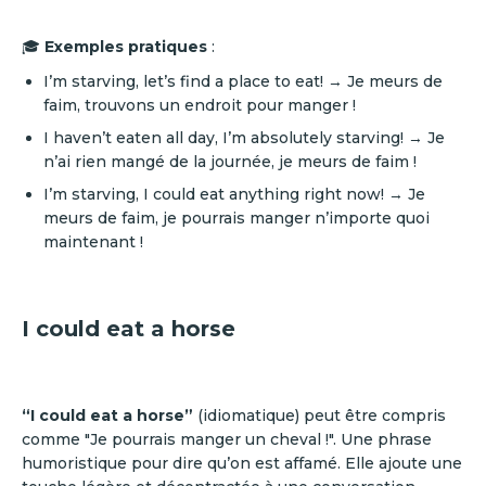
🎓
Exemples pratiques
:
I’m starving, let’s find a place to eat! → Je meurs de
faim, trouvons un endroit pour manger !
I haven’t eaten all day, I’m absolutely starving! → Je
n’ai rien mangé de la journée, je meurs de faim !
I’m starving, I could eat anything right now! → Je
meurs de faim, je pourrais manger n’importe quoi
maintenant !
I could eat a horse
“I could eat a horse”
(idiomatique) peut être compris
comme "Je pourrais manger un cheval !". Une phrase
humoristique pour dire qu’on est affamé. Elle ajoute une