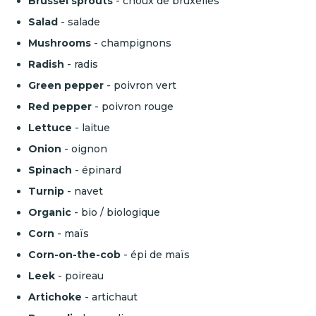
Brussel sprouts
- choux de bruxelles
Salad
- salade
Mushrooms
- champignons
Radish
- radis
Green pepper
- poivron vert
Red pepper
- poivron rouge
Lettuce
- laitue
Onion
- oignon
Spinach
- épinard
Turnip
- navet
Organic
- bio / biologique
Corn
- maïs
Corn-on-the-cob
- épi de maïs
Leek
- poireau
Artichoke
- artichaut