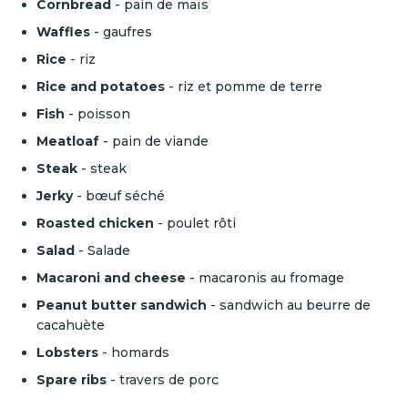
Cornbread
- pain de maïs
Waffles
- gaufres
Rice
-
riz
Rice and potatoes
- riz et pomme de terre
Fish
- poisson
Meatloaf
-
pain de viande
Steak
- steak
Jerky
- bœuf séché
Roasted chicken
- poulet rôti
Salad
- Salade
Macaroni and cheese
-
macaronis au fromage
Peanut butter sandwich
-
sandwich au beurre de
cacahuète
Lobsters
- homards
Spare ribs
- travers de porc