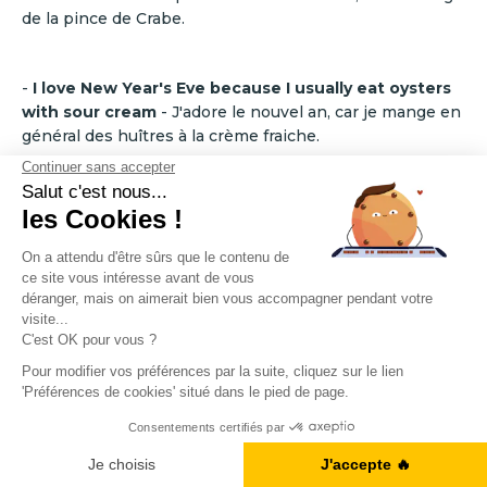
de la pince de Crabe.
-
I love New Year's Eve because I usually eat oysters
with sour cream
- J'adore le nouvel an, car je mange en
général des huîtres à la crème fraiche.
-
Tom is on a sports programme so he eats rice with
salmon almost every day
- Tom suit un programme
sportif donc il mange du riz avec du saumon presque
tous les jours.
Vocabulaire de la
cuisine en anglais :
A1, B2, C1... Vous en êtes où ?
Desserts et Sucreries
Je fais le test