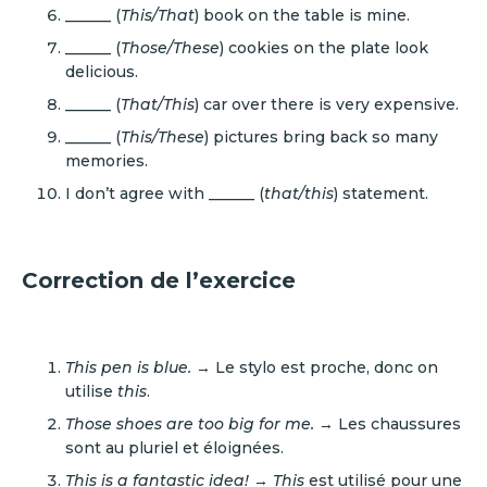
______ (
This/That
) book on the table is mine.
______ (
Those/These
) cookies on the plate look
delicious.
______ (
That/This
) car over there is very expensive.
______ (
This/These
) pictures bring back so many
memories.
I don’t agree with ______ (
that/this
) statement.
Correction de l’exercice
This pen is blue.
→ Le stylo est proche, donc on
utilise
this
.
Those shoes are too big for me.
→ Les chaussures
sont au pluriel et éloignées.
This is a fantastic idea!
→
This
est utilisé pour une