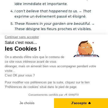
idée immédiate et importante.
I can’t believe that happened to us.
→
That
exprime un événement passé et éloigné.
These flowers in your garden are beautiful.
→
These
désigne les fleurs proches et visibles.
This book on the table is mine.
→ Le livre est
proche et spécifique, donc on utilise
this
.
Those cookies on the plate look delicious
. → Les
cookies sont éloignés (sur une assiette distincte),
donc on utilise
those
.
That car over there is very expensive.
→ La voiture
est éloignée (on dit "là-bas"), donc on utilise
that
.
These pictures bring back so many memories.
→
Les photos sont proches ou accessibles
A1, B2, C1... Vous en êtes où ?
(physiquement ou émotionnellement), donc on
utilise
these
.
Je fais le test
I don’t agree with that statement.
→
That
est
utilisé pour faire référence à une idée ou