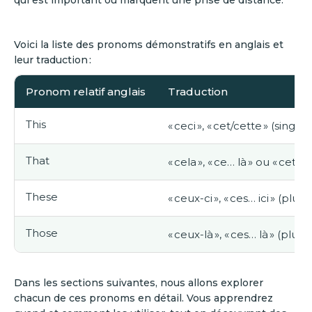
qui est important ou marquent une prise de distance.
Voici la liste des pronoms démonstratifs en anglais et
leur traduction :
Pronom relatif anglais
Traduction
This
« ceci », « cet/cette » (singul
That
« cela », « ce… là » ou « cet/c
These
« ceux-ci », « ces… ici » (plur
Those
« ceux-là », « ces… là » (pluri
Dans les sections suivantes, nous allons explorer
chacun de ces pronoms en détail. Vous apprendrez