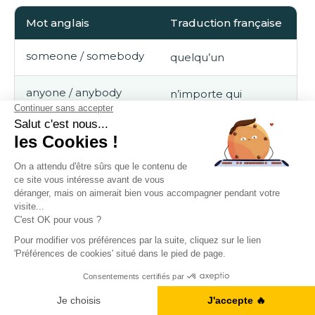
Mot anglais
Traduction française
someone / somebody
quelqu’un
anyone / anybody
n’importe qui
no one / nobody
personne
everyone / everybody
tout le monde
Les formes en -
one
et -
body
veulent dire exactement la
même chose. Elles sont interchangeables, même si -
body
est un peu plus courant à l’oral.
A1, B2, C1... Vous en êtes où ?
Je fais le test
🎓 Exemples pratiques :
Someone is at the door.
→ Il y a quelqu’un à la porte.