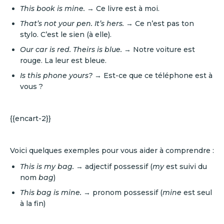
This book is mine.
→ Ce livre est à moi.
That’s not your pen. It’s hers.
→ Ce n’est pas ton
stylo. C’est le sien (à elle).
Our car is red. Theirs is blue.
→ Notre voiture est
rouge. La leur est bleue.
Is this phone yours?
→ Est-ce que ce téléphone est à
vous ?
{{encart-2}}
Voici quelques exemples pour vous aider à comprendre :
This is my bag.
→ adjectif possessif (
my
est suivi du
nom
bag
)
This bag is mine.
→ pronom possessif (
mine
est seul
à la fin)