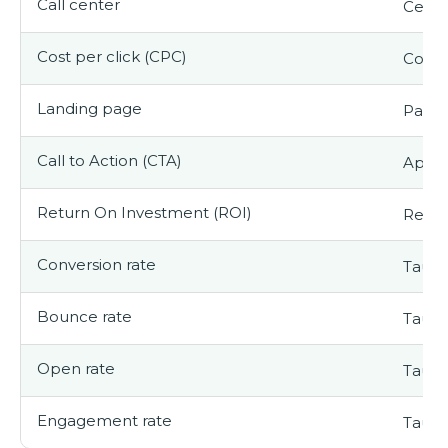
Call center
Centr
Cost per click (CPC)
Coût p
Landing page
Page 
Call to Action (CTA)
Appel 
Return On Investment (ROI)
Retou
Conversion rate
Taux 
Bounce rate
Taux 
Open rate
Taux 
Engagement rate
Taux