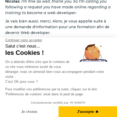
Nicolas
:
I'm fine as well, thank you. So I'm calling you
following a request you have made online regarding a
training to become a web developer.
Je vais bien aussi, merci. Alors, je vous appelle suite à
une demande d'information pour une formation afin de
devenir Web developer. ‍
Louis
:
Yes indeed. I'm listening.
Oui effectivement. Je vous écoute.
Nicolas
:
Before we start, I have a few questions for you.
Avant qu’on commence, j’ai quelques questions pour
vous.
Obtenez votre Ebook gratuit
Louis
:
Yes
Je télécharge l'ebook
Oui