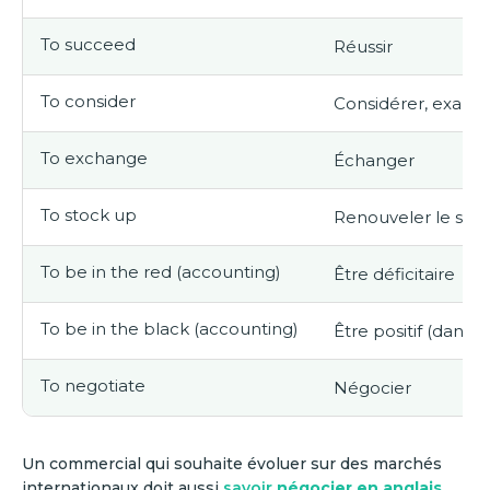
To succeed
Réussir
To consider
Considérer, examin
To exchange
Échanger
To stock up
Renouveler le sto
To be in the red (accounting)
Être déficitaire
To be in the black (accounting)
Être positif (dans 
To negotiate
Négocier
Un commercial qui souhaite évoluer sur des marchés
internationaux doit aussi
savoir
négocier en anglais
.