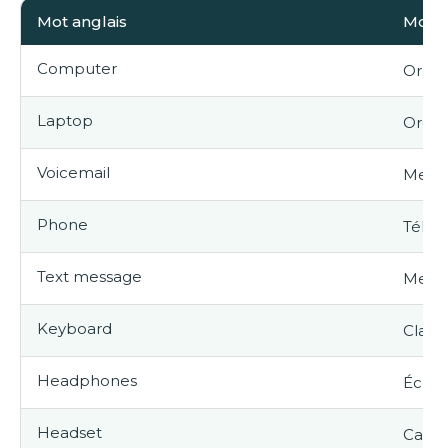
Mot anglais
Mot f
Computer
Ordin
Laptop
Ordin
Voicemail
Messa
Phone
Télé
Text message
Mess
Keyboard
Clavie
Headphones
Écout
Headset
Casqu