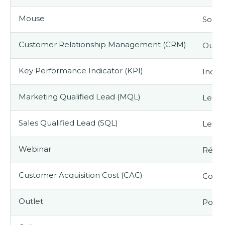
Mouse
Souris
Customer Relationship Management (CRM)
Outil 
Key Performance Indicator (KPI)
Indic
Marketing Qualified Lead (MQL)
Lead 
Sales Qualified Lead (SQL)
Lead 
Webinar
Réunio
Customer Acquisition Cost (CAC)
Coût d
Outlet
Point