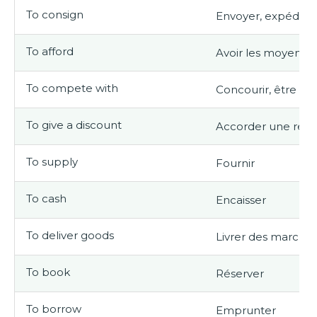
To consign
Envoyer, expédier
To afford
Avoir les moyens d
To compete with
Concourir, être e
To give a discount
Accorder une rem
To supply
Fournir
To cash
Encaisser
To deliver goods
Livrer des marcha
To book
Réserver
To borrow
Emprunter