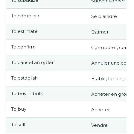
To subsidize
Subventionner
To complain
Se plaindre
To estimate
Estimer
To confirm
Corroborer, confi
To cancel an order
Annuler une com
To establish
Établir, fonder, cré
To buy in bulk
Acheter en gros
To buy
Acheter
To sell
Vendre