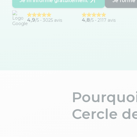
Je m'informe gratuitement
Je forme 
4,9
4,8
/5 -
3025 avis
/5 - 2117 avis
Pourquoi
Cercle d