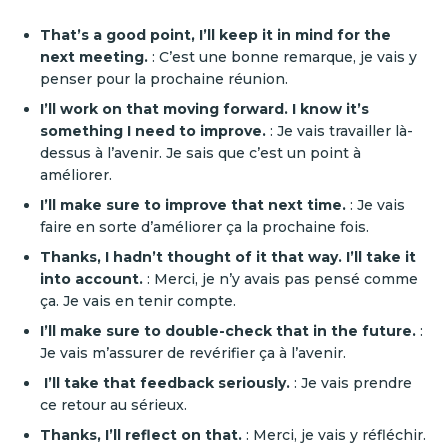
That’s a good point, I’ll keep it in mind for the
next meeting.
: C’est une bonne remarque, je vais y
penser pour la prochaine réunion.
I’ll work on that moving forward. I know it’s
something I need to improve.
: Je vais travailler là-
dessus à l’avenir. Je sais que c’est un point à
améliorer.
I’ll make sure to improve that next time.
: Je vais
faire en sorte d’améliorer ça la prochaine fois.
Thanks, I hadn’t thought of it that way. I’ll take it
into account.
: Merci, je n’y avais pas pensé comme
ça. Je vais en tenir compte.
I’ll make sure to double-check that in the future.
:
Je vais m’assurer de revérifier ça à l’avenir.
I’ll take that feedback seriously.
: Je vais prendre
ce retour au sérieux.
Thanks, I’ll reflect on that.
: Merci, je vais y réfléchir.