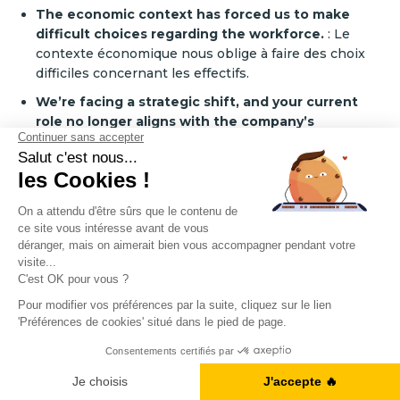
The economic context has forced us to make
difficult choices regarding the workforce.
:
Le
contexte économique nous oblige à faire des choix
difficiles concernant les effectifs.
We’re facing a strategic shift, and your current
role no longer aligns with the company’s
direction.
: L’entreprise évolue, et votre fonction
actuelle ne correspond plus à la nouvelle stratégie.
🎓 Exemples pratiques :
This is not a reflection of your performance, but of
an internal shift in priorities due to market
demands.
→ Cela ne remet pas en question votre
travail, mais reflète une évolution des priorités dictée
par les exigences du marché.
Obtenez votre Ebook gratuit
Je télécharge l'ebook
Unfortunately, your position has been eliminated
due to restructuring across the EMEA region.
→