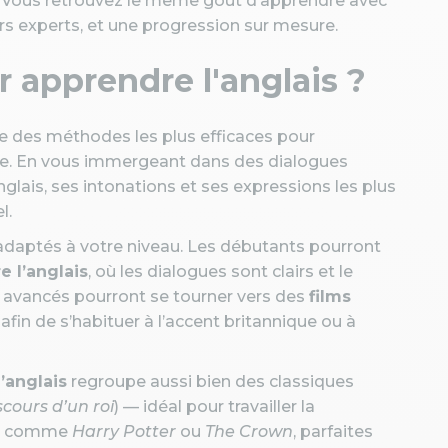
 Vous retrouvez le même goût d’apprendre avec
 experts, et une progression sur mesure.
r apprendre l'anglais ?
e des méthodes les plus efficaces pour
aire. En vous immergeant dans des dialogues
glais, ses intonations et ses expressions les plus
l.
s adaptés à votre niveau. Les débutants pourront
e l’anglais
, où les dialogues sont clairs et le
us avancés pourront se tourner vers des
films
, afin de s’habituer à l’accent britannique ou à
’anglais
regroupe aussi bien des classiques
scours d’un roi
) — idéal pour travailler la
nes comme
Harry Potter
ou
The Crown
, parfaites