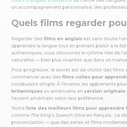
cours d’anglais à distance
du Cercle des Langues.
un accompagnement personnalisé, des professeurs
Quels films regarder pou
Regarder des
films en anglais
est sans doute l’un
apprendre la langue tout en prenant plaisir à le f
authentiques, vous découvrez le rythme réel de l’an
naturelles — bien plus vivantes que dans un manue
Pour progresser, le secret est de choisir des film
commencer avec des
films cultes pour apprendr
vocabulaire simple. À l’inverse, les apprenants pl
britanniques
ou américains en
version originale
l’accent américain, selon leur préférence.
Notre
liste des meilleurs films pour apprendre l
comme
The King’s Speech
(titre en français :
Le di
prononciation — que des séries et films moder