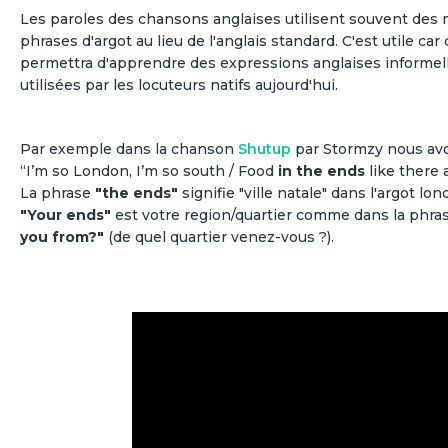
Les paroles des chansons anglaises utilisent souvent des 
phrases d'argot au lieu de l'anglais standard. C'est utile car
permettra d'apprendre des expressions anglaises informel
utilisées par les locuteurs natifs aujourd'hui.
Par exemple dans la chanson
Shutup
par Stormzy nous avo
“I’m so London, I’m so south / Food
in the ends
like there 
La phrase
"the ends"
signifie "ville natale" dans l'argot lo
"Your ends"
est votre region/quartier comme dans la phra
you from?"
(de quel quartier venez-vous ?).