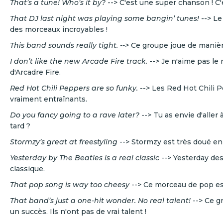
That’s a tune! Who’s it by?
--> C'est une super chanson ! C'
That DJ last night was playing some bangin’ tunes!
--> Le
des morceaux incroyables !
This band sounds really tight. -->
Ce groupe joue de manière
I don’t like the new Arcade Fire track.
--> Je n'aime pas l
d'Arcadre Fire.
Red Hot Chili Peppers are so funky.
--> Les Red Hot Chili 
vraiment entraînants.
Do you fancy going to a rave later?
--> Tu as envie d'aller
tard ?
Stormzy’s great at freestyling
--> Stormzy est très doué en
Yesterday by The Beatles is a real classic
--> Yesterday des
classique.
That pop song is way too cheesy
--> Ce morceau de pop e
That band’s just a one-hit wonder. No real talent!
--> Ce g
un succès. Ils n'ont pas de vrai talent !