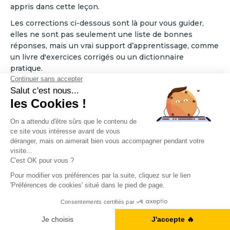
appris dans cette leçon.
Les corrections ci-dessous sont là pour vous guider,
elles ne sont pas seulement une liste de bonnes
réponses, mais un vrai support d’apprentissage, comme
un livre d'exercices corrigés ou un dictionnaire
pratique.
Elles vous aideront à mieux retenir les structures, à
repérer les pièges fréquents, et à progresser
efficacement.
Si une réponse vous étonne, essayez de revoir la phrase
dans son contexte et demandez-vous ce que le mot
signifie vraiment. Vous verrez que tout devient plus
clair.
A1, B2, C1... Vous en êtes où ?
Exercice 1 – Réponses
Je fais le test