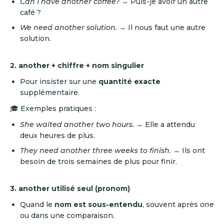
Can I have another coffee?
→ Puis-je avoir un autre
café ?
We need another solution.
→ Il nous faut une autre
solution.
2. another + chiffre + nom singulier
Pour insister sur une
quantité exacte
supplémentaire.
🎓 Exemples pratiques :
She waited another two hours.
→ Elle a attendu
deux heures de plus.
They need another three weeks to finish.
→ Ils ont
besoin de trois semaines de plus pour finir.
3. another utilisé seul (pronom)
Quand le
nom est sous-entendu
, souvent après
one
ou dans une comparaison.