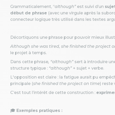
Grammaticalement, “
although”
est suivi d’un
suje
début de phrase
(avec une virgule après la subo
connecteur logique très utilisé dans les textes ar
Décortiquons une phrase pour pouvoir mieux illustrer
Although she was tired, she finished the project 
le projet à temps.
Dans cette phrase
, “although”
sert à introduire u
structure typique :
“although”
+ sujet + verbe.
L'opposition est claire : la fatigue aurait pu empêch
principale (
she finished the project on time
) reste
C’est tout l’intérêt de cette construction :
exprimer
🎓 Exemples pratiques :