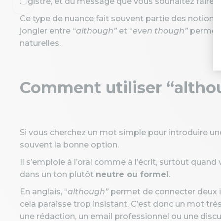
registre, et du message que vous souhaitez faire p
Ce type de nuance fait souvent partie des notion
jongler entre “
although”
et “
even though”
permet d
naturelles.
Comment utiliser “altho
Si vous cherchez un mot simple pour introduire u
souvent la bonne option.
Il s’emploie à l’oral comme à l’écrit, surtout quan
dans un ton plutôt
neutre ou formel
.
En anglais, “
although”
permet de connecter deux i
cela paraisse trop insistant. C’est donc un mot très
une rédaction, un email professionnel ou une discu