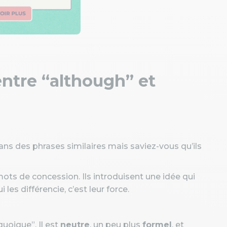
entre “although” et
s des phrases similaires mais saviez-vous qu’ils
?
ts de concession. Ils introduisent une idée qui
 les différencie, c’est leur force.
uoique”. Il est
neutre
, un peu plus
formel
, et