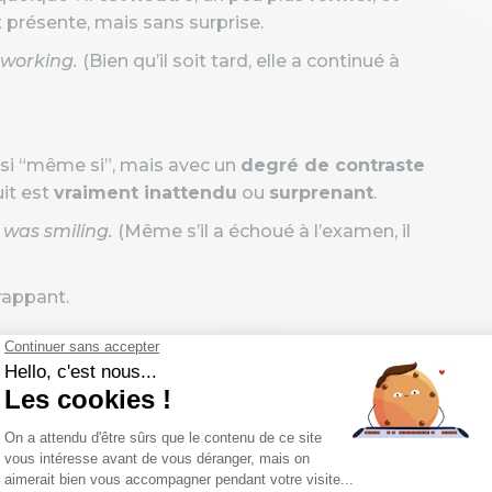
 présente, mais sans surprise.
 working.
(Bien qu’il soit tard, elle a continué à
aussi “même si”, mais avec un
degré de contraste
suit est
vraiment inattendu
ou
surprenant
.
 was smiling.
(Même s’il a échoué à l’examen, il
frappant.
s sont suivis d’un
sujet + verbe conjugué
, jamais
deux par “même si” en français, ils ne sont pas
e les deux dépend vraiment du contexte, du