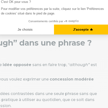
asser.
s approfondies en
formation d’anglais
, car savoir
e construire des phrases plus justes et plus
ugh” dans une phrase ?
ne
idée opposée
sans en faire trop, “
although”
est
d vous voulez exprimer une
concession modérée
dées contrastées dans une seule phrase sans que
 pratique à utiliser au quotidien, que ce soit dans
ssion.