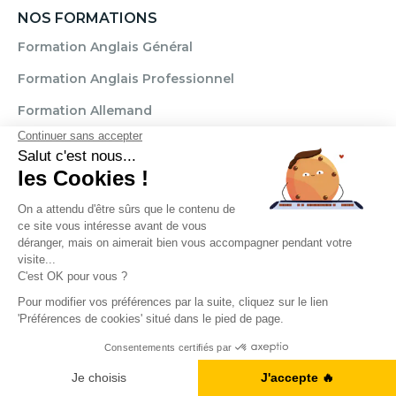
NOS FORMATIONS
Formation Anglais Général
Formation Anglais Professionnel
Formation Allemand
Formation Espagnol
Formation Italien
Formation FLE
OÙ CHERCHEZ-VOUS DES COURS D'ANGLAIS ?
Paris
Marseille
Lille
Strasbourg
Bordeaux
Grenoble
Angers
Narbonne
Rouen
Aix-en-Provence
Montpellier
Lyon
A1, B2, C1... Vous en êtes où ?
Toulouse
Nice
Rennes
Nantes
Brignais
Reims
Clamart
Je fais le test
Brest