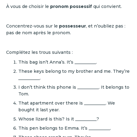
À vous de choisir le
pronom possessif
qui convient.
Concentrez-vous sur le
possesseur
, et n’oubliez pas :
pas de nom après le pronom.
Complétez les trous suivants :
This bag isn’t Anna’s. It’s __________.
These keys belong to my brother and me. They’re
__________.
I don’t think this phone is __________. It belongs to
Tom.
That apartment over there is __________. We
bought it last year.
Whose lizard is this? Is it __________?
This pen belongs to Emma. It’s __________.