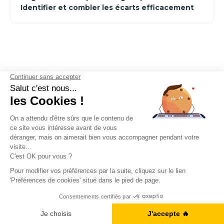
Identifier et combler les écarts efficacement
Vous désirez plus de
contenus pour
A1, B2, C1... Vous en êtes où ?
apprendre plus
Je fais le test
rapidement ?