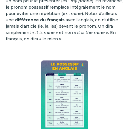
un nom pour le présenter (ex :
my phone
). En revanche,
le pronom possessif remplace intégralement le nom
pour éviter une répétition (ex :
mine
). Notez d'ailleurs
une
différence du français
avec l’anglais, on n'utilise
jamais d'article (le, la, les) devant le pronom. On dira
simplement «
it is mine
» et non «
it is the mine
». En
français, on dira « le mien ».