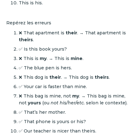
This is his.
Repérez les erreurs
❌ That apartment is
their
. → That apartment is
theirs
.
✅ Is this book yours?
❌ This is
my
. → This is
mine
.
✅ The blue pen is hers.
❌ This dog is
their
. → This dog is
theirs
.
✅ Your car is faster than mine.
❌ This bag is mine, not
my
. → This bag is mine,
not
yours
(ou
not his/her/etc.
selon le contexte).
✅ That’s her mother.
✅ That phone is yours or his?
✅ Our teacher is nicer than theirs.