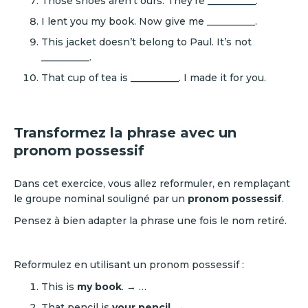
Those shoes aren’t ours. They’re __________.
I lent you my book. Now give me __________.
This jacket doesn’t belong to Paul. It’s not
__________.
That cup of tea is __________. I made it for you.
Transformez la phrase avec un
pronom possessif
Dans cet exercice, vous allez reformuler, en remplaçant
le groupe nominal souligné par un
pronom possessif
.
Pensez à bien adapter la phrase une fois le nom retiré.
Reformulez en utilisant un pronom possessif :
This is
my book
. → …
That pencil is
your pencil
. → …