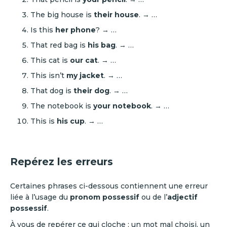
The big house is
their house
. → …
Is this
her phone
? → …
That red bag is
his bag
. → …
This cat is
our cat
. → …
This isn’t
my jacket
. → …
That dog is
their dog
. → …
The notebook is
your notebook
. → …
This is
his cup
. → …
Repérez les erreurs
Certaines phrases ci-dessous contiennent une erreur
liée à l’usage du
pronom possessif
ou de l’
adjectif
possessif
.
À vous de repérer ce qui cloche : un mot mal choisi, un