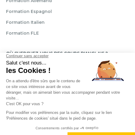
Formation Allemand
Formation Espagnol
Formation Italien
Formation FLE
OÙ CHERCHEZ-VOUS DES COURS D'ANGLAIS ?
Paris
Marseille
Lille
Strasbourg
Bordeaux
Grenoble
Angers
Narbonne
Rouen
Aix-en-Provence
Montpellier
Lyon
Toulouse
Nice
Rennes
Nantes
Brignais
Reims
Clamart
Brest
Règlement
Mentions légales
CGU / CGV
A1, B2, C1... Vous en êtes où ?
Politique de confidentialité
Transparence Témoignages
Je fais le test
Droits d'auteur © 2025. Cercle des langues. Tous droits réservés.