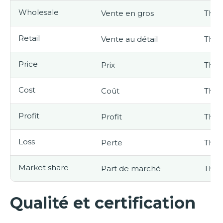
Wholesale
Vente en gros
They 
Retail
Vente au détail
The r
Price
Prix
The 
Cost
Coût
The 
Profit
Profit
The 
Loss
Perte
The d
Market share
Part de marché
The 
Qualité et certification