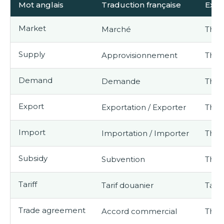
Mot anglais
Traduction française
Exem
Market
Marché
The 
Supply
Approvisionnement
The s
Demand
Demande
The 
Export
Exportation / Exporter
The 
Import
Importation / Importer
They 
Subsidy
Subvention
The 
Tariff
Tarif douanier
Tarif
Trade agreement
Accord commercial
The 