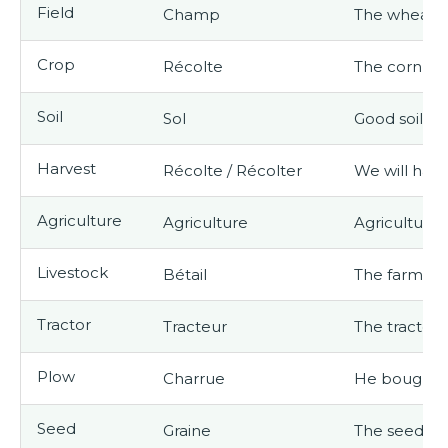
Field
Champ
The wheat fie
Crop
Récolte
The corn cr
Soil
Sol
Good soil is 
Harvest
Récolte / Récolter
We will harv
Agriculture
Agriculture
Agriculture is
Livestock
Bétail
The farm has 
Tractor
Tracteur
The tractor i
Plow
Charrue
He bought a
Seed
Graine
The seeds we