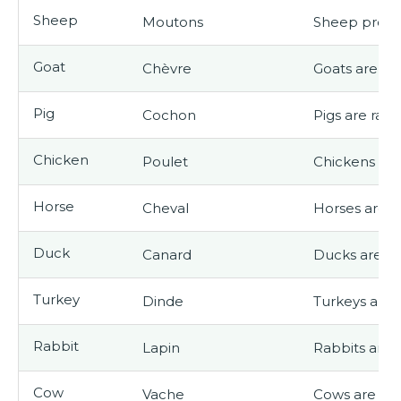
Sheep
Moutons
Sheep provi
Goat
Chèvre
Goats are kn
Pig
Cochon
Pigs are rais
Chicken
Poulet
Chickens lay
Horse
Cheval
Horses are u
Duck
Canard
Ducks are ra
Turkey
Dinde
Turkeys are 
Rabbit
Lapin
Rabbits are k
Cow
Vache
Cows are mil