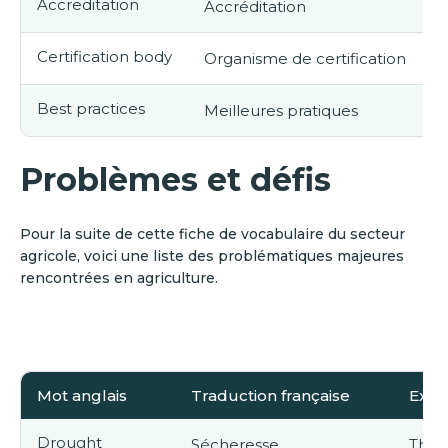
Accreditation
Accréditation
T
Certification body
Organisme de certification
T
Best practices
Meilleures pratiques
F
Problèmes et défis
Pour la suite de cette fiche de vocabulaire du secteur
agricole, voici une liste des problématiques majeures
rencontrées en agriculture.
Mot anglais
Traduction française
Exemp
Drought
Sécheresse
The d