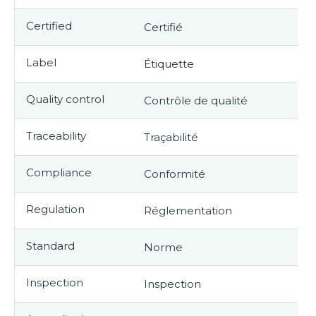
Certified
Certifié
T
Label
Étiquette
T
Quality control
Contrôle de qualité
Q
Traceability
Traçabilité
T
Compliance
Conformité
C
Regulation
Réglementation
A
Standard
Norme
T
Inspection
Inspection
R