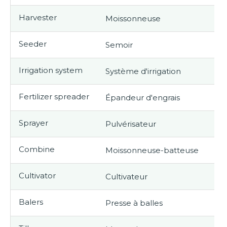
Harvester
Moissonneuse
The
Seeder
Semoir
The
Irrigation system
Système d'irrigation
The
Fertilizer spreader
Épandeur d'engrais
The
Sprayer
Pulvérisateur
The
Combine
Moissonneuse-batteuse
The
Cultivator
Cultivateur
The
Balers
Presse à balles
The