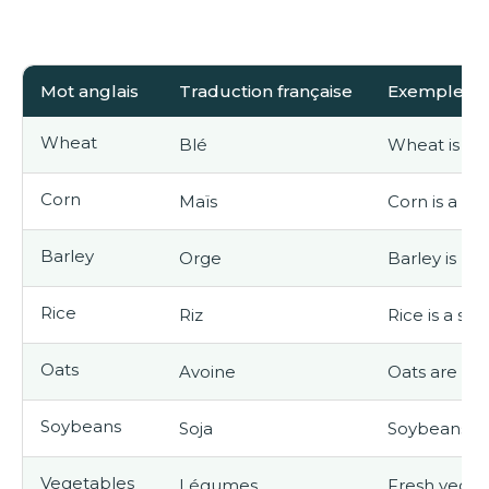
Mot anglais
Traduction française
Exemple d'ut
Wheat
Blé
Wheat is ha
Corn
Maïs
Corn is a st
Barley
Orge
Barley is us
Rice
Riz
Rice is a sta
Oats
Avoine
Oats are co
Soybeans
Soja
Soybeans are
Vegetables
Légumes
Fresh vegeta