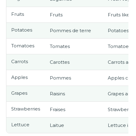
Fruits
Fruits
Fruits like 
Potatoes
Pommes de terre
Potatoes can
Tomatoes
Tomates
Tomatoes are
Carrots
Carottes
Carrots are 
Apples
Pommes
Apples come 
Grapes
Raisins
Grapes are 
Strawberries
Fraises
Strawberries
Lettuce
Laitue
Lettuce is a