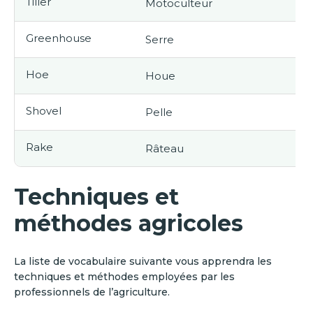
Tiller
Motoculteur
The
Greenhouse
Serre
The
Hoe
Houe
Th
Shovel
Pelle
The
Rake
Râteau
The
Techniques et
méthodes agricoles
La liste de vocabulaire suivante vous apprendra les
techniques et méthodes employées par les
professionnels de l’agriculture.