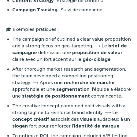
Content Strategy
: Stratégie de contenu
Campaign Tracking
: Suivi de campagne
🎓 Exemples pratiques :
The campaign brief outlined a clear value proposition
and a strong focus on geo-targeting. ⟶ Le
brief de
campagne
définissait une
proposition de valeur
claire avec un fort accent sur le
géo-ciblage
.
After thorough market research and segmentation,
the team developed a compelling positioning
strategy. ⟶ Après une
recherche de marché
approfondie et une
segmentation
, l’équipe a élaboré
une
stratégie de positionnement
convaincante.
The creative concept combined bold visuals with a
strong tagline to reinforce brand identity. ⟶ Le
concept créatif
associait des
visuels
audacieux à un
slogan
fort pour renforcer l’
identité de marque
.
To optimize ROI, the campaign included A/B testing