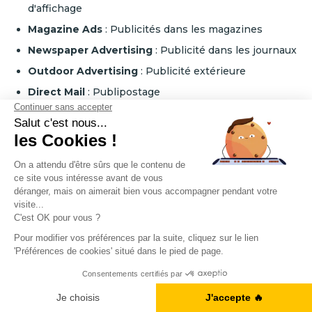
d'affichage
Magazine Ads
: Publicités dans les magazines
Newspaper Advertising
: Publicité dans les journaux
Outdoor Advertising
: Publicité extérieure
Direct Mail
: Publipostage
Brochure
: Brochure
Flyer
: Prospectus
Poster
: Affiche
Public Transit Ads
: Publicité sur les transports
publics
Guerilla Marketing
: Marketing de guérilla
Product Placement
: Placement de produit
Sponsorship
: Sponsoring
Obtenez votre Ebook gratuit
Promotional Event
: Événement promotionnel
Je télécharge l'ebook
Trade Show
: Salon professionnel