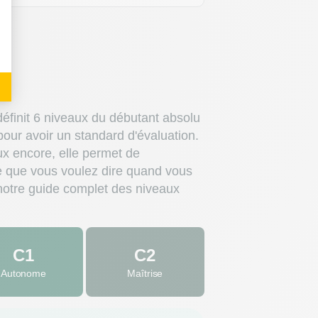
uve reconnue par les employeurs
définit 6 niveaux du débutant absolu
our avoir un standard d'évaluation.
ux encore, elle permet de
e que vous voulez dire quand vous
 notre guide complet des niveaux
C1
C2
Autonome
Maîtrise