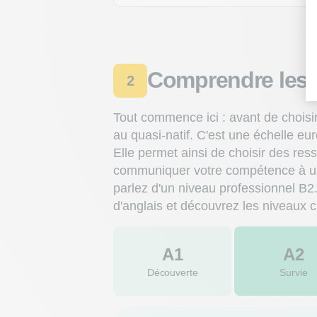
Le guide des 4 compé
TOEIC, Linguaskill ou Engli
— utile pour valoriser votr
Comparer les certifica
Comprendre les 
2
Tout commence ici : avant de choisir
au quasi-natif. C'est une échelle e
Elle permet ainsi de choisir des re
communiquer votre compétence à un 
parlez d'un niveau professionnel B2
d'anglais et découvrez les niveaux 
A1
A2
Découverte
Survie