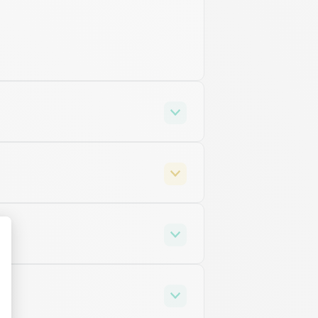
ectif est concret et daté, plus la
r.
ou immersion — c'est souvent un
pproche.
n dernier — c'est pourtant
orts.