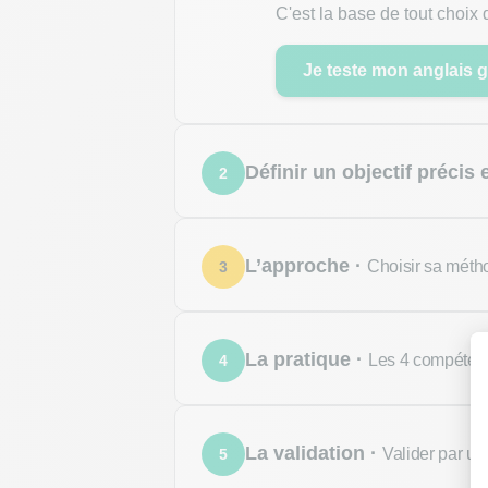
C'est la base de tout choix 
Je teste mon anglais 
Définir un objectif précis 
2
Passer un entretien, obtenir
méthode qui en découle devi
L’approche ·
Choisir sa méth
3
Quel niveau viser selon
Accompagnement structuré a
mix. Le point commun : le tr
La pratique ·
Les 4 compéten
4
Voir les deux approch
Compréhension et expression
souvent la vraie clé d'une p
La validation ·
Valider par une
5