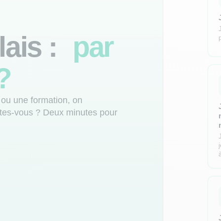
lais :
par
?
 ou une formation, on
tes-vous ? Deux minutes pour
à