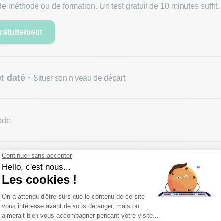
de méthode ou de formation. Un test gratuit de 10 minutes suffit.
gratuitement
et daté ·
Situer son niveau de départ
 un score TOEIC, suivre des réunions sans sous-titres… Plus l'obj
ent évidente. C'est lui qui détermine les ressources à privilégie
ode
 votre objectif
vec un professeur, autonomie avec des ressources gratuites, 
avail personnel régulier reste indispensable, quelle que soit l'a
ces
es
, à l'oral comme à l'écrit. Beaucoup pensent que parler vient e
rogression rapide. Équilibrez les quatre pour éviter les angles m
 certification