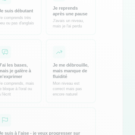
Je reprends
Je suis débutant
après une pause
Je comprends très
J'avais un niveau,
peu ou pas d'anglais
mais je l'ai perdu
J'ai les bases,
Je me débrouille,
mais je galère à
mais manque de
m'exprimer
fluidité
Je comprends, mais
Mon niveau est
je bloque à l'oral ou
correct mais pas
 l'écrit
encore naturel
Je suis à l'aise - je veux progresser sur