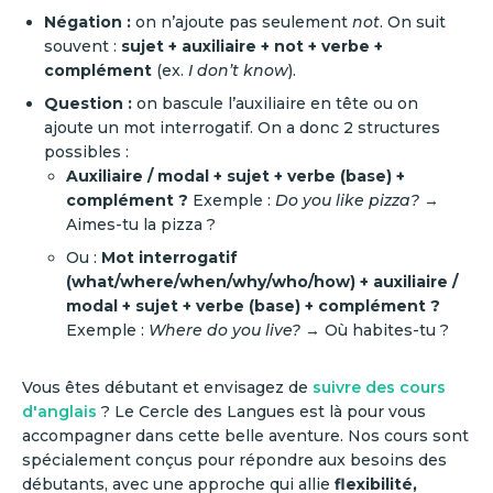
Négation :
on n’ajoute pas seulement
not
. On suit
souvent :
sujet + auxiliaire + not + verbe +
complément
(ex.
I don’t know
).
Question :
on bascule l’auxiliaire en tête ou on
ajoute un mot interrogatif. On a donc 2 structures
possibles :
Auxiliaire / modal + sujet + verbe (base) +
complément ?
Exemple :
Do you like pizza?
→
Aimes-tu la pizza ?
Ou :
Mot interrogatif
(what/where/when/why/who/how) + auxiliaire /
modal + sujet + verbe (base) + complément ?
Exemple :
Where do you live?
→ Où habites-tu ?
Vous êtes débutant et envisagez de
suivre des cours
d'anglais
? Le Cercle des Langues est là pour vous
accompagner dans cette belle aventure. Nos cours sont
spécialement conçus pour répondre aux besoins des
débutants, avec une approche qui allie
flexibilité,