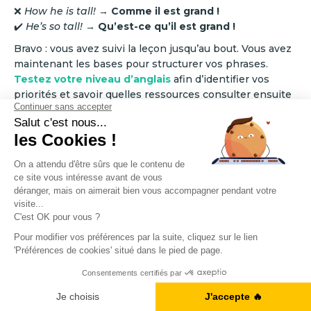
❌
How he is tall!
→
Comme il est grand !
✔️
He’s so tall!
→
Qu’est-ce qu’il est grand !
Bravo : vous avez suivi la leçon jusqu’au bout. Vous avez
maintenant les bases pour structurer vos phrases.
Testez votre niveau d’anglais
afin d’identifier vos
priorités et savoir quelles ressources consulter ensuite
pour progresser plus vite.
A1, B2, C1... Vous en êtes où ?
Faites le point sur votre niveau d'anglais en
quelques minutes.
A1, B2, C1... Vous en êtes où ?
Je fais le test
Je fais le test