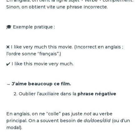
En anglais, on tient la ligne
sujet + verbe + complément
.
Sinon, on obtient vite une phrase incorrecte.
🎓 Exemple pratique :
❌ I like very much this movie. (Incorrect en anglais ;
l’ordre sonne “français”.)
✔️ I like this movie very much.
→
J’aime beaucoup ce film.
Oublier l’auxiliaire dans la
phrase négative
En anglais, on ne “colle” pas juste
not
au verbe
principal. On a souvent besoin de
do/does/did
(ou d’un
modal).