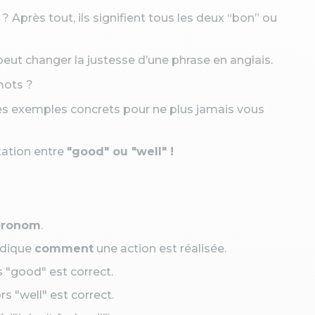
Après tout, ils signifient tous les deux “bon” ou
eut changer la justesse d’une phrase en anglais.
 mots ?
es exemples concrets pour ne plus jamais vous
itation entre
"good" ou "well" !
pronom
.
ndique
comment
une action est réalisée.
 "good" est correct.
s "well" est correct.