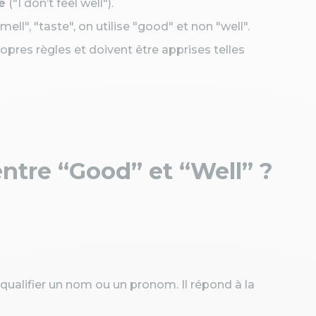
é
("I don’t feel well").
l", "taste", on utilise "good" et non "well".
pres règles et doivent être apprises telles
entre “Good” et “Well” ?
e qualifier un nom ou un pronom. Il répond à la