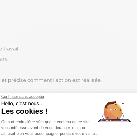
 travail.
are.
") et précise comment l’action est réalisée.
ood" au lieu de "I speak English well". Puisque
et quand préférer "well", passons à comment les