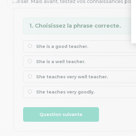
utiliser. Mais avant, testez vos connaissances pour
1. Choisissez la phrase correcte.
She is a good teacher.
She is a well teacher.
She teaches very well teacher.
She teaches very goodly.
Question suivante