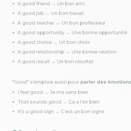
A good friend → Un bon ami
A good job → Un bon travail
A good teacher → Un bon professeur
A good opportunity → Une bonne opportunité
A good choice → Un bon choix
A good relationship → Une bonne relation
A good result → Un bon résultat
"Good" s’emploie aussi pour
parler des émotions
I feel good → Je me sens bien
That sounds good → Ça a l’air bien
It’s a good sign → C’est un bon signe