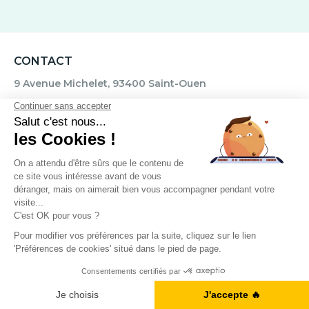
CONTACT
9 Avenue Michelet, 93400 Saint-Ouen
Nous appeler : 01 88 32 79 92
Nous contacter par mail
Blog
ÉCOLE DE LANGUES
Qui sommes-nous ?
A1, B2, C1... Vous en êtes où ?
Je fais le test
FINANCEMENT
Guide des financements