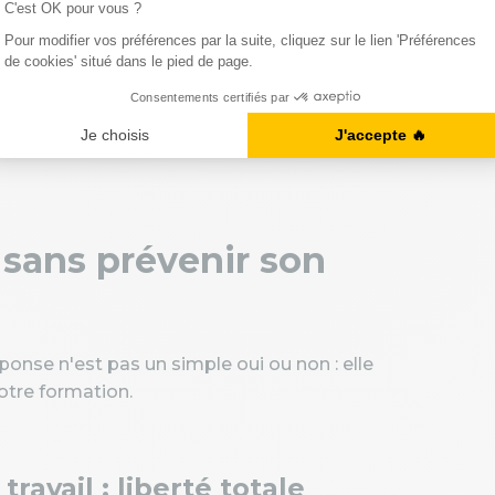
.
entreprises intègrent le CPF dans leur politique de
rmer dans des domaines utiles à l'entreprise, et
s par la loi
. Votre employeur ne peut jamais
 sans prévenir son
ponse n'est pas un simple oui ou non : elle
tre formation.
ravail : liberté totale