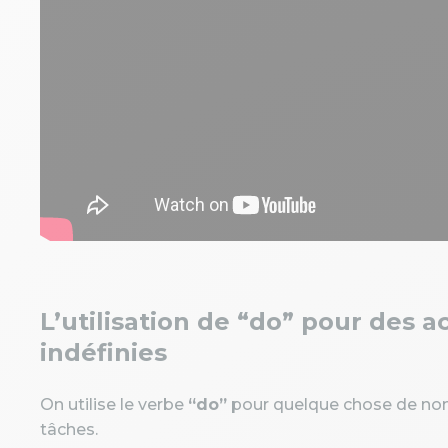
L’utilisation de “do” pour des ac
indéfinies
On utilise le verbe
“do”
pour quelque chose de non 
tâches.