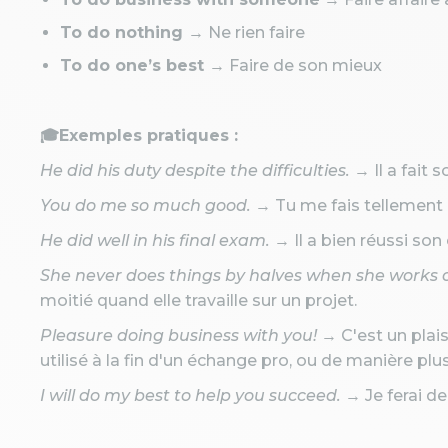
To do nothing
→ Ne rien faire
To do one’s best
→ Faire de son mieux
🎓Exemples pratiques :
He did his duty despite the difficulties.
→ Il a fait 
You do me so much good.
→ Tu me fais tellement 
He did well in his final exam.
→ Il a bien réussi son
She never does things by halves when she works o
moitié quand elle travaille sur un projet.
Pleasure doing business with you!
→ C'est un plais
utilisé à la fin d'un échange pro, ou de manière pl
I will do my best to help you succeed.
→ Je ferai de