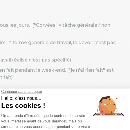
tous les jours. ("Corvées" = tâche générale / non
irs" = forme générale de travail, le devoir n'est pas
ravail réalisé n'est pas spécifié)
en fait pendant le week-end. ("je n'ai rien fait" est
 fait)
lacer un verbe
es verbes qui sont évidents
. Cette utilisation
uestion, vous pouvez simplement utiliser
do
et