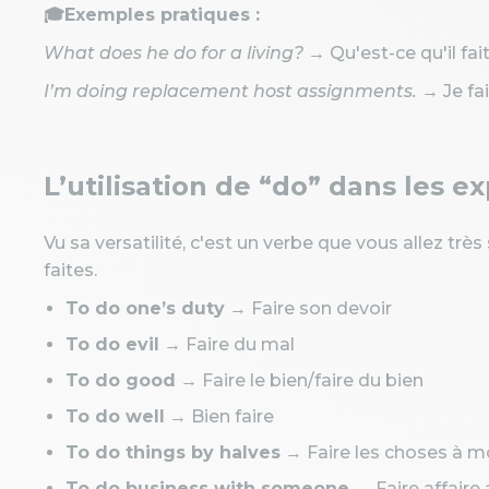
🎓Exemples pratiques :
What does he do for a living?
→ Qu'est-ce qu'il fait
I’m doing replacement host assignments.
→ Je fa
L’utilisation de “do” dans les e
Vu sa versatilité, c'est un verbe que vous allez tr
faites.
To do one’s duty
→ Faire son devoir
To do evil
→ Faire du mal
To do good
→ Faire le bien/faire du bien
To do well
→ Bien faire
To do things by halves
→ Faire les choses à mo
To do business with someone
→ Faire affaire